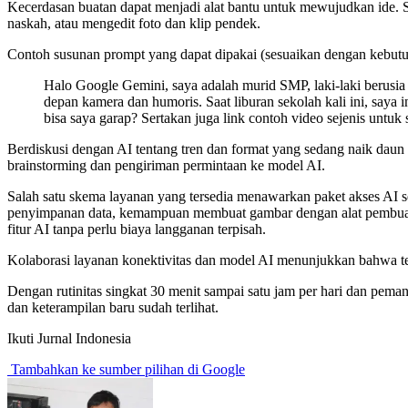
Kecerdasan buatan dapat menjadi alat bantu untuk mewujudkan ide. 
naskah, atau mengedit foto dan klip pendek.
Contoh susunan prompt yang dapat dipakai (sesuaikan dengan kebutu
Halo Google Gemini, saya adalah murid SMP, laki-laki berusi
depan kamera dan humoris. Saat liburan sekolah kali ini, saya
bisa saya garap? Sertakan juga link contoh video sejenis untuk s
Berdiskusi dengan AI tentang tren dan format yang sedang naik daun
brainstorming dan pengiriman permintaan ke model AI.
Salah satu skema layanan yang tersedia menawarkan paket akses AI se
penyimpanan data, kemampuan membuat gambar dengan alat pembua
fitur AI tanpa perlu biaya langganan terpisah.
Kolaborasi layanan konektivitas dan model AI menunjukkan bahwa tek
Dengan rutinitas singkat 30 menit sampai satu jam per hari dan peman
dan keterampilan baru sudah terlihat.
Ikuti Jurnal Indonesia
Tambahkan ke sumber pilihan di Google