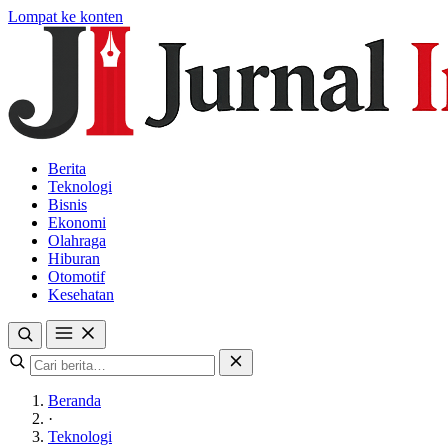
Lompat ke konten
Berita
Teknologi
Bisnis
Ekonomi
Olahraga
Hiburan
Otomotif
Kesehatan
Beranda
·
Teknologi