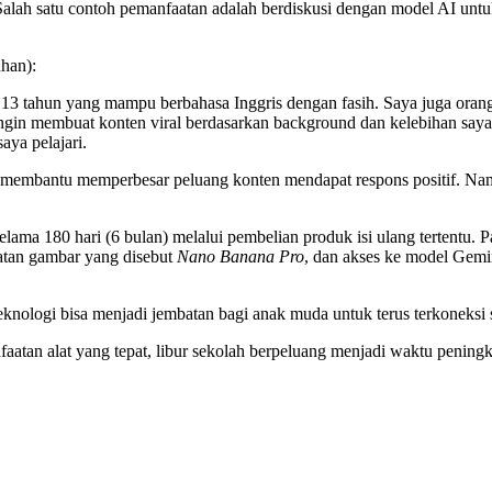
Salah satu contoh pemanfaatan adalah berdiskusi dengan model AI unt
han):
a 13 tahun yang mampu berbahasa Inggris dengan fasih. Saya juga ora
 ingin membuat konten viral berdasarkan background dan kelebihan saya
aya pelajari.
 membantu memperbesar peluang konten mendapat respons positif. Namu
lama 180 hari (6 bulan) melalui pembelian produk isi ulang tertentu. 
tan gambar yang disebut
Nano Banana Pro
, dan akses ke model Gem
nologi bisa menjadi jembatan bagi anak muda untuk terus terkoneksi 
faatan alat yang tepat, libur sekolah berpeluang menjadi waktu pening