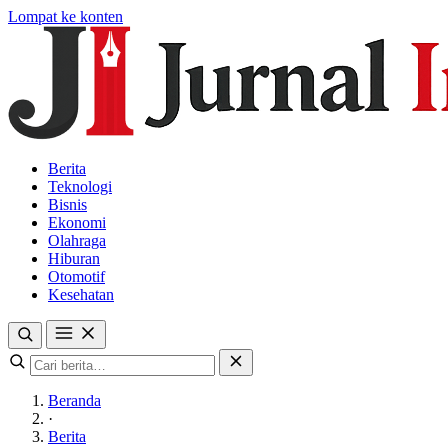
Lompat ke konten
Berita
Teknologi
Bisnis
Ekonomi
Olahraga
Hiburan
Otomotif
Kesehatan
Beranda
·
Berita