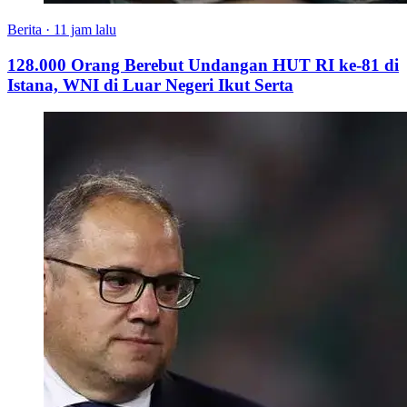
Berita
·
11 jam lalu
128.000 Orang Berebut Undangan HUT RI ke-81 di
Istana, WNI di Luar Negeri Ikut Serta