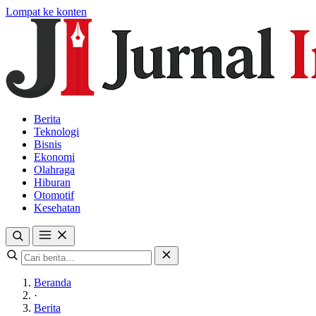
Lompat ke konten
Berita
Teknologi
Bisnis
Ekonomi
Olahraga
Hiburan
Otomotif
Kesehatan
Beranda
·
Berita