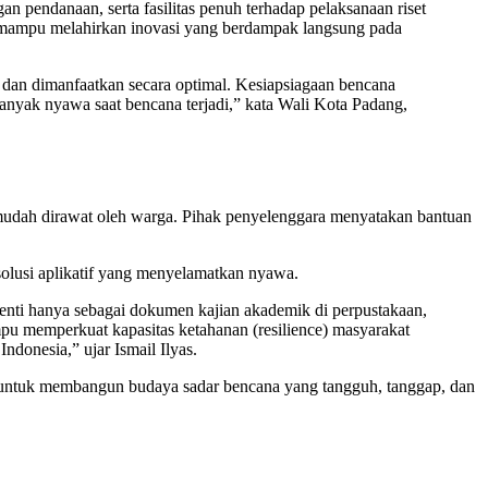
pendanaan, serta fasilitas penuh terhadap pelaksanaan riset
ha mampu melahirkan inovasi yang berdampak langsung pada
 dan dimanfaatkan secara optimal. Kesiapsiagaan bencana
anyak nyawa saat bencana terjadi,” kata Wali Kota Padang,
 mudah dirawat oleh warga. Pihak penyelenggara menyatakan bantuan
solusi aplikatif yang menyelamatkan nyawa.
erhenti hanya sebagai dokumen kajian akademik di perpustakaan,
pu memperkuat kapasitas ketahanan (resilience) masyarakat
ndonesia,” ujar Ismail Ilyas.
s untuk membangun budaya sadar bencana yang tangguh, tanggap, dan