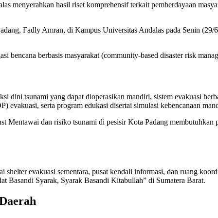
las menyerahkan hasil riset komprehensif terkait pemberdayaan masy
adang, Fadly Amran, di Kampus Universitas Andalas pada Senin (29/6
igasi bencana berbasis masyarakat (community-based disaster risk man
eksi dini tsunami yang dapat dioperasikan mandiri, sistem evakuasi berb
) evakuasi, serta program edukasi disertai simulasi kebencanaan mand
 Mentawai dan risiko tsunami di pesisir Kota Padang membutuhkan pen
i shelter evakuasi sementara, pusat kendali informasi, dan ruang koordi
Adat Basandi Syarak, Syarak Basandi Kitabullah” di Sumatera Barat.
 Daerah