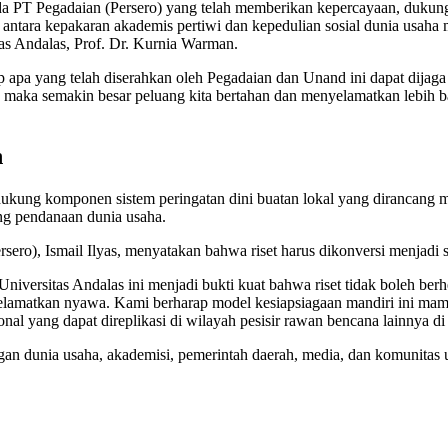
PT Pegadaian (Persero) yang telah memberikan kepercayaan, dukungan 
i antara kepakaran akademis pertiwi dan kepedulian sosial dunia usa
tas Andalas, Prof. Dr. Kurnia Warman.
apa yang telah diserahkan oleh Pegadaian dan Unand ini dapat dijaga
 maka semakin besar peluang kita bertahan dan menyelamatkan lebih b
n
ndukung komponen sistem peringatan dini buatan lokal yang dirancang
kung pendanaan dunia usaha.
ero), Ismail Ilyas, menyatakan bahwa riset harus dikonversi menjadi 
 Universitas Andalas ini menjadi bukti kuat bahwa riset tidak boleh b
yelamatkan nyawa. Kami berharap model kesiapsiagaan mandiri ini mam
al yang dapat direplikasi di wilayah pesisir rawan bencana lainnya di I
gan dunia usaha, akademisi, pemerintah daerah, media, dan komunita