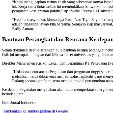
“Kami mengucapkan terima kasih yang sebesar-besarnya kepada 
ini. Kerja sama lintas sektor ini membuktikan bahwa kombinas
penguatan keselamatan publik,” ujar Wakil Rektor III Universi
“Kepada masyarakat, khususnya Pasie Nan Tigo. Saya berharap 
adalah tanggung jawab kita bersama. Semakin siap masyarakat,
Fadly Amran.
Bantuan Perangkat dan Rencana Ke depa
Selain dokumen riset, diserahkan pula bantuan berupa perangkat pe
fisik ini merupakan bagian dari hilirisasi riset universitas yang didu
Direktur Manajemen Risiko, Legal, dan Kepatuhan PT Pegadaian (Pers
“Kolaborasi erat antara Pegadaian dan perguruan tinggi seperti
melainkan harus dikonversi menjadi solusi aplikatif yang men
Padang secara signifikan serta menjadi model percontohan nasion
Ke depan, Pegadaian menyatakan akan terus memperkuat sinergi den
berkelanjutan.
Ikuti Jurnal Indonesia
Tambahkan ke sumber pilihan di Google