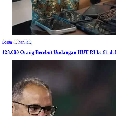
Berita
·
3 hari lalu
128.000 Orang Berebut Undangan HUT RI ke-81 di Is