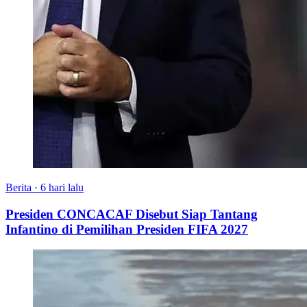
Berita
·
6 hari lalu
Presiden CONCACAF Disebut Siap Tantang
Infantino di Pemilihan Presiden FIFA 2027