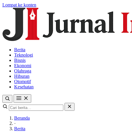
Lompat ke konten
Berita
Teknologi
Bisnis
Ekonomi
Olahraga
Hiburan
Otomotif
Kesehatan
Beranda
·
Berita