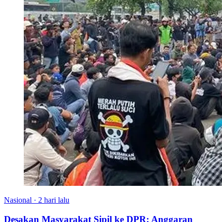
Nasional
·
2 hari lalu
Desakan Masyarakat Sipil ke DPR: Anggaran