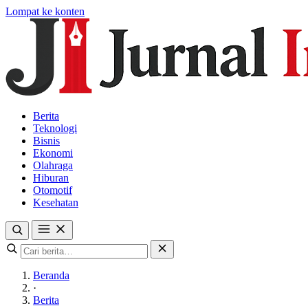
Lompat ke konten
Berita
Teknologi
Bisnis
Ekonomi
Olahraga
Hiburan
Otomotif
Kesehatan
Beranda
·
Berita