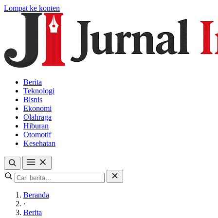
Lompat ke konten
Berita
Teknologi
Bisnis
Ekonomi
Olahraga
Hiburan
Otomotif
Kesehatan
Beranda
·
Berita