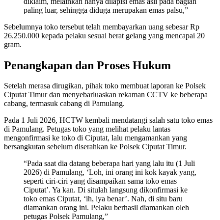
diklaim, melainkan hanya dilapisi emas asli pada bagian
paling luar, sehingga diduga merupakan emas palsu,”
Sebelumnya toko tersebut telah membayarkan uang sebesar Rp
26.250.000 kepada pelaku sesuai berat gelang yang mencapai 20
gram.
Penangkapan dan Proses Hukum
Setelah merasa dirugikan, pihak toko membuat laporan ke Polsek
Ciputat Timur dan menyebarluaskan rekaman CCTV ke beberapa
cabang, termasuk cabang di Pamulang.
Pada 1 Juli 2026, HCTW kembali mendatangi salah satu toko emas
di Pamulang. Petugas toko yang melihat pelaku lantas
mengonfirmasi ke toko di Ciputat, lalu mengamankan yang
bersangkutan sebelum diserahkan ke Polsek Ciputat Timur.
“Pada saat dia datang beberapa hari yang lalu itu (1 Juli
2026) di Pamulang, ‘Loh, ini orang ini kok kayak yang,
seperti ciri-ciri yang disampaikan sama toko emas
Ciputat’. Ya kan. Di situlah langsung dikonfirmasi ke
toko emas Ciputat, ‘ih, iya benar’. Nah, di situ baru
diamankan orang ini. Pelaku berhasil diamankan oleh
petugas Polsek Pamulang,”