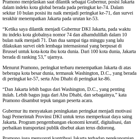
Pramono menjelaskan saat dilantik sebagai Gubernur, posisi Jakarta
dalam indeks kota global berada pada peringkat ke-74. Dalam
sekitar 10 bulan posisi itu naik menjadi peringkat ke-71, dan survei
terakhir menempatkan Jakarta pada urutan ke-53.
“Ketika saya dilantik menjadi Gubernur DKI Jakarta, pada waktu
itu indeks kota globalnya nomor 74 dan alhamdulillah dalam 10
bulan naik menjadi 71. Dan dua sampai tiga minggu yang lalu
dilakukan survei oleh lembaga internasional yang berpusat di
Brussel untuk kota-kota ibu kota dunia. Dari 100 kota dunia, Jakarta
berada di ranking 53,” ujarnya.
Menurut Pramono, peringkat terbaru menempatkan Jakarta di atas
beberapa kota besar dunia, termasuk Washington, D.C., yang berada
di peringkat ke-57, serta Abu Dhabi di peringkat ke-86.
“Dan Jakarta lebih bagus dari Washington, D.C., yang penting
itulah. Lebih bagus juga dari Abu Dhabi, dan sebagainya,” kata
Pramono disambut tepuk tangan peserta acara.
Gubernur itu menyatakan peningkatan peringkat menjadi motivasi
bagi Pemerintah Provinsi DKI untuk terus memperkuat daya saing
Jakarta. Program pengembangan ekonomi kreatif, digitalisasi, dan
perbaikan transportasi publik disebut akan terus didorong.
Pramono juga menyoroti kontribusi Jakarta terhadap perekonomian