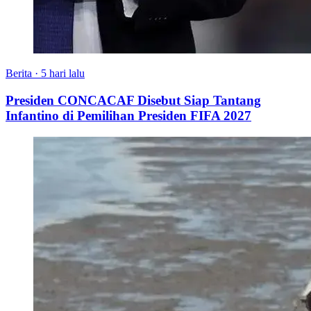
Berita
·
5 hari lalu
Presiden CONCACAF Disebut Siap Tantang
Infantino di Pemilihan Presiden FIFA 2027