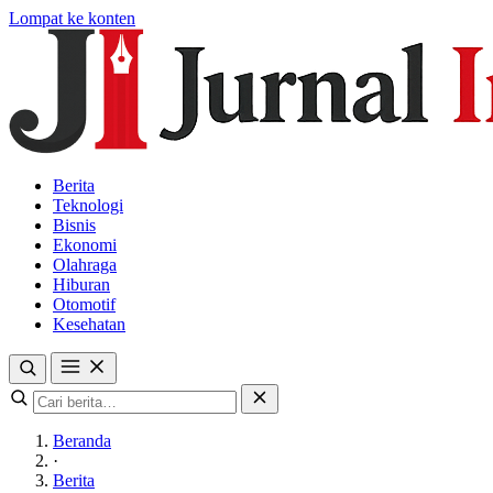
Lompat ke konten
Berita
Teknologi
Bisnis
Ekonomi
Olahraga
Hiburan
Otomotif
Kesehatan
Beranda
·
Berita