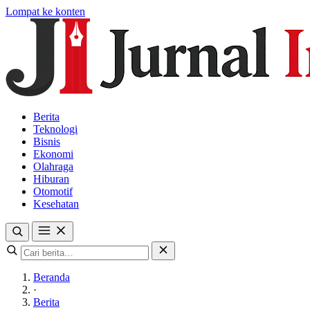
Lompat ke konten
Berita
Teknologi
Bisnis
Ekonomi
Olahraga
Hiburan
Otomotif
Kesehatan
Beranda
·
Berita