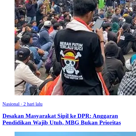
Nasional
·
2 hari lalu
Desakan Masyarakat Sipil ke DPR: Anggaran
Pendidikan Wajib Utuh, MBG Bukan Prioritas