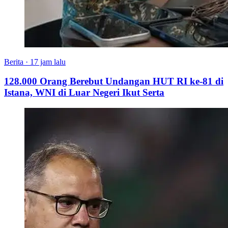
Berita
·
17 jam lalu
128.000 Orang Berebut Undangan HUT RI ke-81 di
Istana, WNI di Luar Negeri Ikut Serta