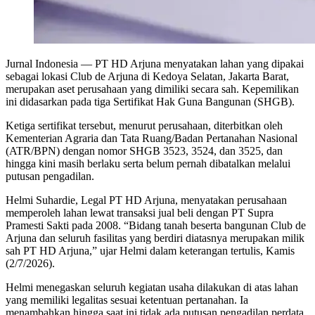
Jurnal Indonesia
— PT HD Arjuna menyatakan lahan yang dipakai
sebagai lokasi Club de Arjuna di Kedoya Selatan, Jakarta Barat,
merupakan aset perusahaan yang dimiliki secara sah. Kepemilikan
ini didasarkan pada tiga Sertifikat Hak Guna Bangunan (SHGB).
Ketiga sertifikat tersebut, menurut perusahaan, diterbitkan oleh
Kementerian Agraria dan Tata Ruang/Badan Pertanahan Nasional
(ATR/BPN) dengan nomor SHGB 3523, 3524, dan 3525, dan
hingga kini masih berlaku serta belum pernah dibatalkan melalui
putusan pengadilan.
Helmi Suhardie, Legal PT HD Arjuna, menyatakan perusahaan
memperoleh lahan lewat transaksi jual beli dengan PT Supra
Pramesti Sakti pada 2008. “Bidang tanah beserta bangunan Club de
Arjuna dan seluruh fasilitas yang berdiri diatasnya merupakan milik
sah PT HD Arjuna,” ujar Helmi dalam keterangan tertulis, Kamis
(2/7/2026).
Helmi menegaskan seluruh kegiatan usaha dilakukan di atas lahan
yang memiliki legalitas sesuai ketentuan pertanahan. Ia
menambahkan hingga saat ini tidak ada putusan pengadilan perdata