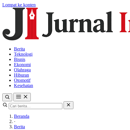
Lompat ke konten
Berita
Teknologi
Bisnis
Ekonomi
Olahraga
Hiburan
Otomotif
Kesehatan
Beranda
·
Berita