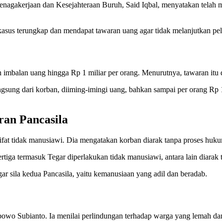
nagakerjaan dan Kesejahteraan Buruh, Said Iqbal, menyatakan telah 
kasus terungkap dan mendapat tawaran uang agar tidak melanjutkan pe
mbalan uang hingga Rp 1 miliar per orang. Menurutnya, tawaran itu 
ngsung dari korban, diiming-imingi uang, bahkan sampai per orang Rp
ran Pancasila
fat tidak manusiawi. Dia mengatakan korban diarak tanpa proses hukum, 
rtiga termasuk Tegar diperlakukan tidak manusiawi, antara lain diarak 
 sila kedua Pancasila, yaitu kemanusiaan yang adil dan beradab.
abowo Subianto. Ia menilai perlindungan terhadap warga yang lemah da