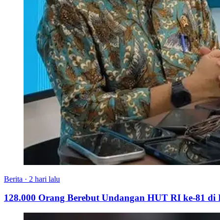
Berita
·
2 hari lalu
128.000 Orang Berebut Undangan HUT RI ke-81 di Is