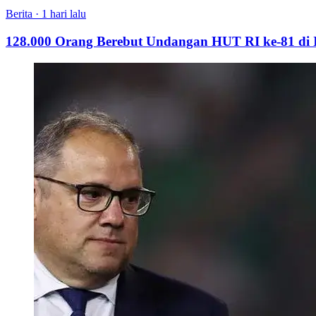
Berita
·
1 hari lalu
128.000 Orang Berebut Undangan HUT RI ke-81 di Is