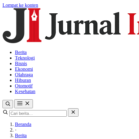
Lompat ke konten
Berita
Teknologi
Bisnis
Ekonomi
Olahraga
Hiburan
Otomotif
Kesehatan
Beranda
·
Berita