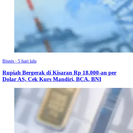
Bisnis
·
5 hari lalu
Rupiah Bergerak di Kisaran Rp 18.000-an per
Dolar AS, Cek Kurs Mandiri, BCA, BNI