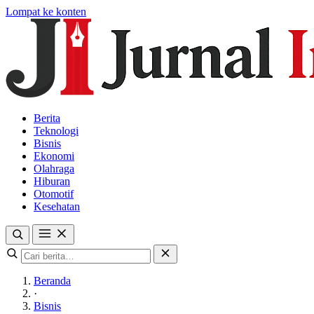
Lompat ke konten
Berita
Teknologi
Bisnis
Ekonomi
Olahraga
Hiburan
Otomotif
Kesehatan
Beranda
·
Bisnis