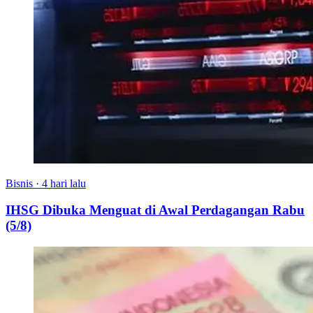
Bisnis
·
4 hari lalu
IHSG Dibuka Menguat di Awal Perdagangan Rabu
(5/8)