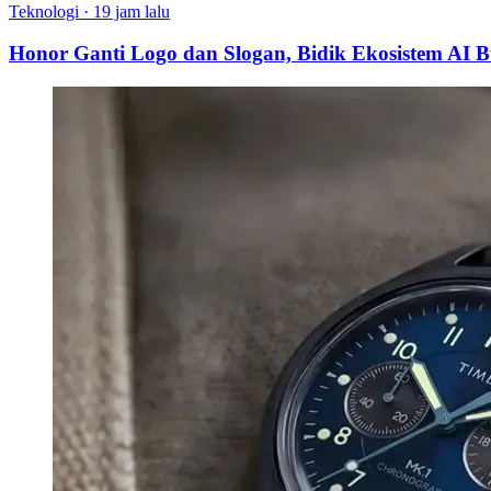
Teknologi
·
19 jam lalu
Honor Ganti Logo dan Slogan, Bidik Ekosistem AI 