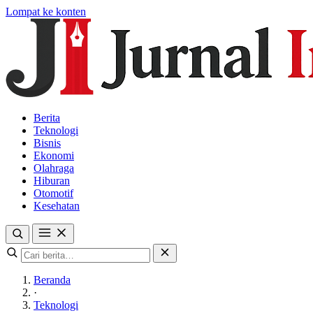
Lompat ke konten
Berita
Teknologi
Bisnis
Ekonomi
Olahraga
Hiburan
Otomotif
Kesehatan
Beranda
·
Teknologi