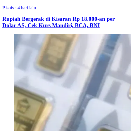
Bisnis
·
4 hari lalu
Rupiah Bergerak di Kisaran Rp 18.000-an per
Dolar AS, Cek Kurs Mandiri, BCA, BNI