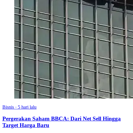
Bisnis
·
5 hari lalu
Pergerakan Saham BBCA: Dari Net Sell Hingga
Target Harga Baru