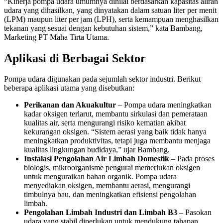
“Kinerja pompa udara umumnya dinilai berdasarkan kapasitas aliran
udara yang dihasilkan, yang dinyatakan dalam satuan liter per menit
(LPM) maupun liter per jam (LPH), serta kemampuan menghasilkan
tekanan yang sesuai dengan kebutuhan sistem,” kata Bambang,
Marketing PT Maha Tirta Utama.
Aplikasi di Berbagai Sektor
Pompa udara digunakan pada sejumlah sektor industri. Berikut
beberapa aplikasi utama yang disebutkan:
Perikanan dan Akuakultur
– Pompa udara meningkatkan
kadar oksigen terlarut, membantu sirkulasi dan pemerataan
kualitas air, serta mengurangi risiko kematian akibat
kekurangan oksigen. “Sistem aerasi yang baik tidak hanya
meningkatkan produktivitas, tetapi juga membantu menjaga
kualitas lingkungan budidaya,” ujar Bambang.
Instalasi Pengolahan Air Limbah Domestik
– Pada proses
biologis, mikroorganisme pengurai memerlukan oksigen
untuk menguraikan bahan organik. Pompa udara
menyediakan oksigen, membantu aerasi, mengurangi
timbulnya bau, dan meningkatkan efisiensi pengolahan
limbah.
Pengolahan Limbah Industri dan Limbah B3
– Pasokan
udara yang stabil diperlukan untuk mendukung tahapan