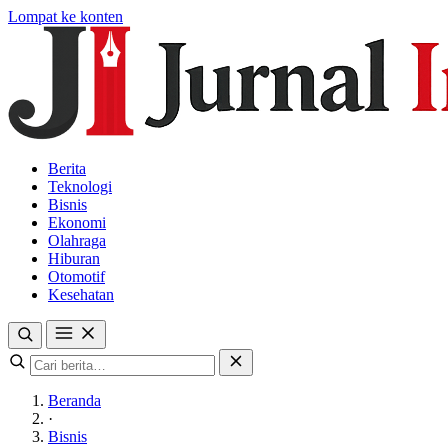
Lompat ke konten
Berita
Teknologi
Bisnis
Ekonomi
Olahraga
Hiburan
Otomotif
Kesehatan
Beranda
·
Bisnis