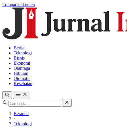
Lompat ke konten
Berita
Teknologi
Bisnis
Ekonomi
Olahraga
Hiburan
Otomotif
Kesehatan
Beranda
·
Teknologi