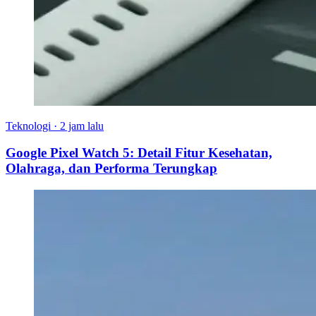
Teknologi
·
2 jam lalu
Google Pixel Watch 5: Detail Fitur Kesehatan,
Olahraga, dan Performa Terungkap