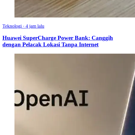
Teknologi
·
4 jam lalu
Huawei SuperCharge Power Bank: Canggih
dengan Pelacak Lokasi Tanpa Internet