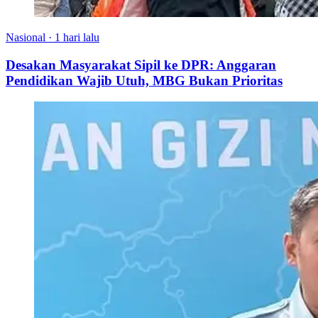
Nasional
·
1 hari lalu
Desakan Masyarakat Sipil ke DPR: Anggaran
Pendidikan Wajib Utuh, MBG Bukan Prioritas