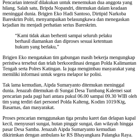
Pencarian intensif dilakukan untuk menemukan dua anggota yang
hilang. Salah satu, Bripda Nopandri, ditemukan dalam keadaan
meninggal dunia. Brigjen Eko Hadi Santoso, Dirtipid Narkoba
Bareskrim Polri, menyampaikan belasungkawa dan menegaskan
kejadian itu menjadi perhatian serius Bareskrim.
“Kami tidak akan berhenti sampai seluruh pelaku
berhasil diamankan dan diproses sesuai ketentuan
hukum yang berlaku,”
Brigjen Eko mengatakan tim gabungan masih bekerja mengungkap
peristiwa tersebut dan telah berkoordinasi dengan Polda Kalimantan
Tengah serta Polres Katingan. Ia juga mengimbau masyarakat yang
memiliki informasi untuk segera melapor ke polisi.
Tak lama kemudian, Aipda Sumaryanto ditemukan meninggal
dunia. Jenazah ditemukan di Sungai Desa Tumbang Kalemei saat
pencarian pada pagi hari antara pukul 06.00 sampai 09.30 WIB oleh
tim yang terdiri dari personel Polda Kalteng, Kodim 1019/Ktg,
Basarnas, dan masyarakat.
Proses pencarian menggunakan tiga perahu karet dan delapan kapal
kecil, menyusuri sungai, hutan pinggir sungai, dan wilayah hingga
pasar Desa Samba. Jenazah Aipda Sumaryanto kemudian
dikirimkan dengan ambulans ke RS Bhayangkara Palangka Raya.