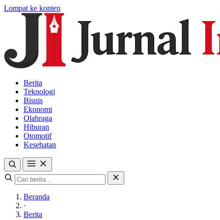
Lompat ke konten
Berita
Teknologi
Bisnis
Ekonomi
Olahraga
Hiburan
Otomotif
Kesehatan
Beranda
·
Berita