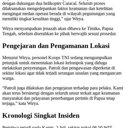
dengan dukungan dua helikopter Caracal. Seluruh proses
dilaksanakan mengedepankan faktor keamanan dan ketelitian
mengingat medan operasi berada di wilayah pegunungan yang
memiliki tingkat kesulitan tinggi,” ujar Wirya.
Wirya menyampaikan jenazah akan dibawa ke Timika, Papua
Tengah, sebelum diserahkan ke pihak berwajib sesuai prosedur.
Pengejaran dan Pengamanan Lokasi
Menurut Wirya, personel Koops TNI sedang mengumpulkan
petunjuk untuk menentukan lokasi kelompok yang diduga
melakukan penyerangan. Patroli dan pengawasan diperketat di
sekitar lokasi agar tidak terjadi serangan susulan yang mengancam
warga.
“Patroli juga dilakukan dan pengejaran terhadap para pelaku. Kami
akan terus bersinergi dengan seluruh unsur terkait agar keamanan
masyarakat dan pelayanan penerbangan perintis di Papua tetap
terjaga,” kata Wirya.
Kronologi Singkat Insiden
Peristiwa terjadi pada Kamis, 2 Juli, sekitar pukul 06.50 WIT.