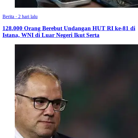
Berita
·
2 hari lalu
128.000 Orang Berebut Undangan HUT RI ke-81 di
Istana, WNI di Luar Negeri Ikut Serta