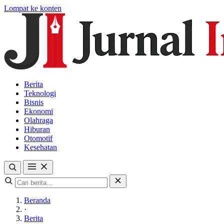
Lompat ke konten
Berita
Teknologi
Bisnis
Ekonomi
Olahraga
Hiburan
Otomotif
Kesehatan
Beranda
·
Berita