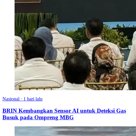
Nasional
·
1 hari lalu
BRIN Kembangkan Sensor AI untuk Deteksi Gas
Busuk pada Ompreng MBG