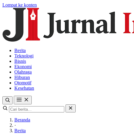
Lompat ke konten
Berita
Teknologi
Bisnis
Ekonomi
Olahraga
Hiburan
Otomotif
Kesehatan
Beranda
·
Berita