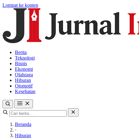
Lompat ke konten
Berita
Teknologi
Bisnis
Ekonomi
Olahraga
Hiburan
Otomotif
Kesehatan
Beranda
·
Hiburan