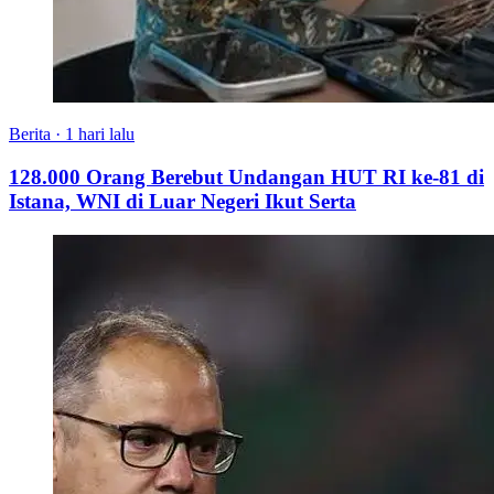
Berita
·
1 hari lalu
128.000 Orang Berebut Undangan HUT RI ke-81 di
Istana, WNI di Luar Negeri Ikut Serta