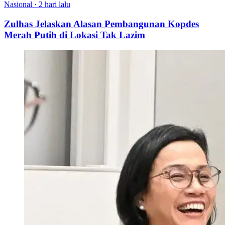
Nasional
·
2 hari lalu
Zulhas Jelaskan Alasan Pembangunan Kopdes
Merah Putih di Lokasi Tak Lazim