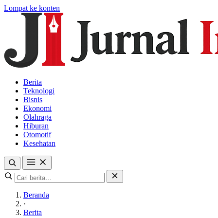
Lompat ke konten
Berita
Teknologi
Bisnis
Ekonomi
Olahraga
Hiburan
Otomotif
Kesehatan
Beranda
·
Berita