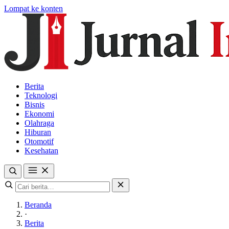
Lompat ke konten
Berita
Teknologi
Bisnis
Ekonomi
Olahraga
Hiburan
Otomotif
Kesehatan
Beranda
·
Berita