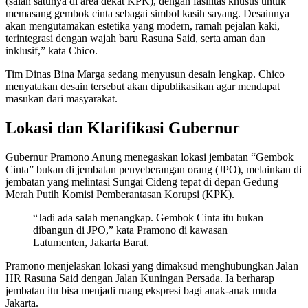
(salah satunya di area dekat KPK), dengan fasilitas khusus untuk
memasang gembok cinta sebagai simbol kasih sayang. Desainnya
akan mengutamakan estetika yang modern, ramah pejalan kaki,
terintegrasi dengan wajah baru Rasuna Said, serta aman dan
inklusif,” kata Chico.
Tim Dinas Bina Marga sedang menyusun desain lengkap. Chico
menyatakan desain tersebut akan dipublikasikan agar mendapat
masukan dari masyarakat.
Lokasi dan Klarifikasi Gubernur
Gubernur Pramono Anung menegaskan lokasi jembatan “Gembok
Cinta” bukan di jembatan penyeberangan orang (JPO), melainkan di
jembatan yang melintasi Sungai Cideng tepat di depan Gedung
Merah Putih Komisi Pemberantasan Korupsi (KPK).
“Jadi ada salah menangkap. Gembok Cinta itu bukan
dibangun di JPO,” kata Pramono di kawasan
Latumenten, Jakarta Barat.
Pramono menjelaskan lokasi yang dimaksud menghubungkan Jalan
HR Rasuna Said dengan Jalan Kuningan Persada. Ia berharap
jembatan itu bisa menjadi ruang ekspresi bagi anak-anak muda
Jakarta.