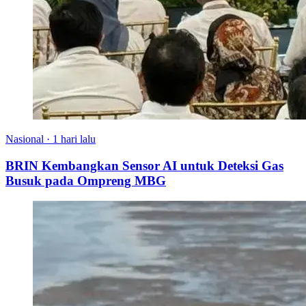
Nasional
·
1 hari lalu
BRIN Kembangkan Sensor AI untuk Deteksi Gas
Busuk pada Ompreng MBG