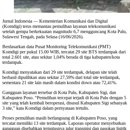
Jurnal Indonesia
— Kementerian Komunikasi dan Digital
(Komdigi) terus memantau pemulihan layanan telekomunikasi
setelah gempa berkekuatan magnitudo 6,7 mengguncang Kota Palu,
Sulawesi Tengah, pada Selasa (16/06/2026).
Berdasarkan data Pusat Monitoring Telekomunikasi (PMT)
Komdigi per pukul 15.00 WIB, tercatat 29 site BTS terdampak dari
total 2.601 site, atau sekitar 1,04% berada di tiga kabupaten/kota
terdampak.
Komdigi menyatakan dari 29 site terdampak, delapan site telah
berhasil dipulihkan atau sekitar 27,59% dari total site terdampak,
sementara 21 site lain masih dalam kondisi down atau 72,41%.
Gangguan layanan tersebar di Kota Palu, Kabupaten Sigi, dan
Kabupaten Poso. “Pemulihan tercepat terjadi di Kota Palu dengan 5
site yang telah kembali beroperasi, disusul Kabupaten Sigi sebanyak
3 site,” kata Komdigi dalam pernyataan tertulis.
Proses pemulihan masih berlangsung di Kabupaten Poso, yang
tercatat memiliki 13 site terdampak. Laporan operator menyebutkan
gangguan disebabkan terputusnya jalur transmisi dan pasokan listrik