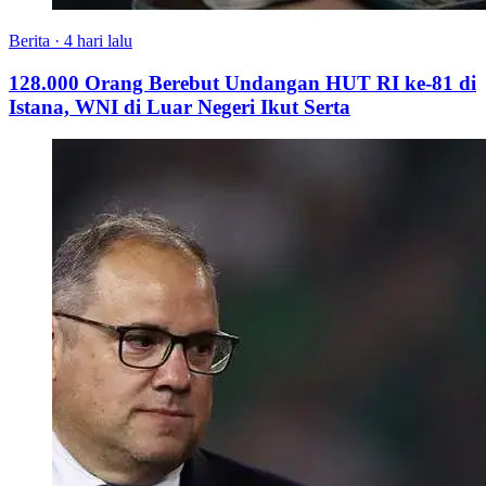
Berita
·
4 hari lalu
128.000 Orang Berebut Undangan HUT RI ke-81 di
Istana, WNI di Luar Negeri Ikut Serta