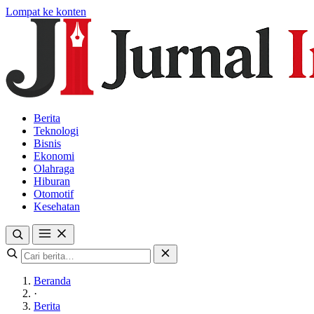
Lompat ke konten
Berita
Teknologi
Bisnis
Ekonomi
Olahraga
Hiburan
Otomotif
Kesehatan
Beranda
·
Berita