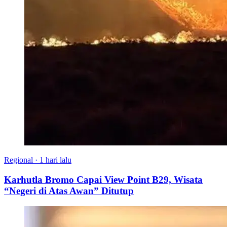
Regional
·
1 hari lalu
Karhutla Bromo Capai View Point B29, Wisata
“Negeri di Atas Awan” Ditutup