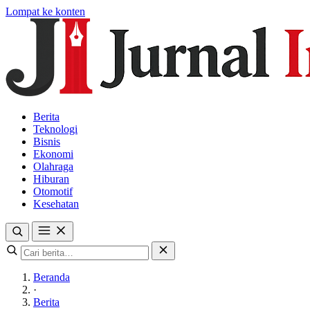
Lompat ke konten
Berita
Teknologi
Bisnis
Ekonomi
Olahraga
Hiburan
Otomotif
Kesehatan
Beranda
·
Berita