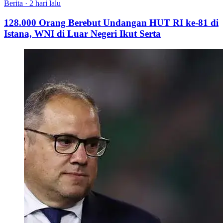
Berita
·
2 hari lalu
128.000 Orang Berebut Undangan HUT RI ke-81 di
Istana, WNI di Luar Negeri Ikut Serta