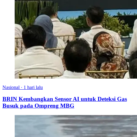
Nasional
·
1 hari lalu
BRIN Kembangkan Sensor AI untuk Deteksi Gas
Busuk pada Ompreng MBG