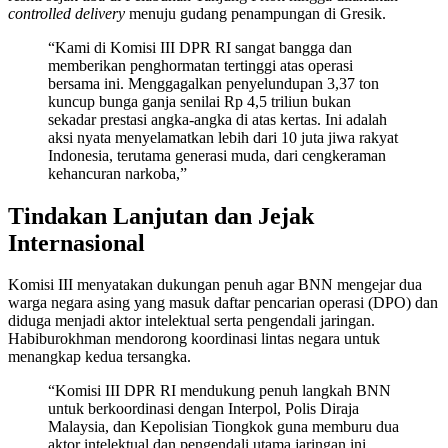
controlled delivery
menuju gudang penampungan di Gresik.
“Kami di Komisi III DPR RI sangat bangga dan
memberikan penghormatan tertinggi atas operasi
bersama ini. Menggagalkan penyelundupan 3,37 ton
kuncup bunga ganja senilai Rp 4,5 triliun bukan
sekadar prestasi angka-angka di atas kertas. Ini adalah
aksi nyata menyelamatkan lebih dari 10 juta jiwa rakyat
Indonesia, terutama generasi muda, dari cengkeraman
kehancuran narkoba,”
Tindakan Lanjutan dan Jejak
Internasional
Komisi III menyatakan dukungan penuh agar BNN mengejar dua
warga negara asing yang masuk daftar pencarian operasi (DPO) dan
diduga menjadi aktor intelektual serta pengendali jaringan.
Habiburokhman mendorong koordinasi lintas negara untuk
menangkap kedua tersangka.
“Komisi III DPR RI mendukung penuh langkah BNN
untuk berkoordinasi dengan Interpol, Polis Diraja
Malaysia, dan Kepolisian Tiongkok guna memburu dua
aktor intelektual dan pengendali utama jaringan ini,