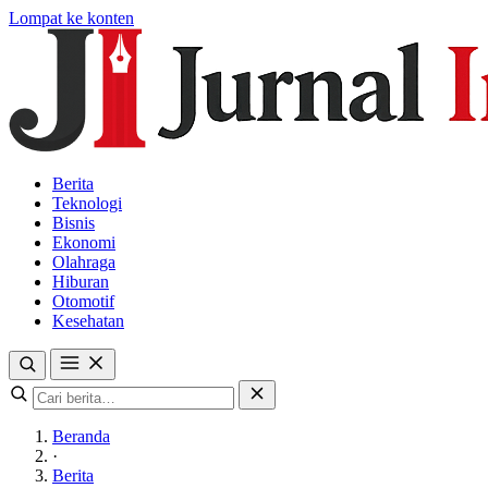
Lompat ke konten
Berita
Teknologi
Bisnis
Ekonomi
Olahraga
Hiburan
Otomotif
Kesehatan
Beranda
·
Berita