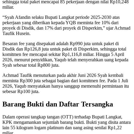
sehingga total paket mencapai 85 pekerjaan dengan nilai Rp10,248
miliar.
“Syah Afandin selaku Bupati Langkat periode 2025-2030 atas
pekerjaan yang diberikan kepada YQB meminta fee 10% dari
proyek di Disdik, dan 17% dari proyek di Disperkim,” ujar Achmad
Taufik Husein.
Besaran fee yang disepakati adalah Rp990 juta untuk paket di
Disdik dan Rp126,8 juta untuk paket di Disperkim, sehingga total
komitmen fee mencapai sekitar Rp1,116,8 miliar. Hingga 5 April
2026, menurut penyidikan, Yaqub telah menyerahkan uang kepada
Syah sebesar total Rp800 juta.
Achmad Taufik menuturkan pada akhir Juni 2026 Syah kembali
meminta Rp300 juta sebagai bagian dari komitmen fee. Pada 1 Juli
2026, Yaqub menyatakan hanya sanggup memenuhi permintaan itu
sebesar Rp100 juta.
Barang Bukti dan Daftar Tersangka
Dalam operasi tangkap tangan (OTT) terhadap Bupati Langkat,
KPK mengamankan sejumlah barang bukti. Bukti yang disita antara
lain 55 kilogram logam platinum dan uang asing senilai Rp1,22
miliar.