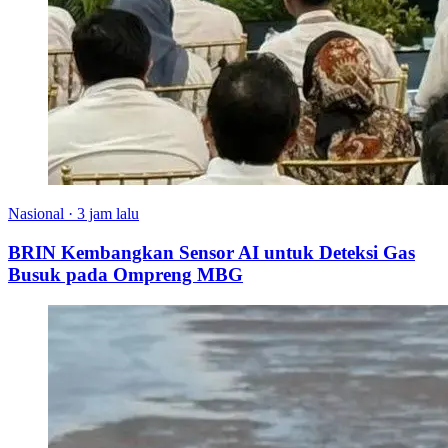
Nasional
·
3 jam lalu
BRIN Kembangkan Sensor AI untuk Deteksi Gas
Busuk pada Ompreng MBG