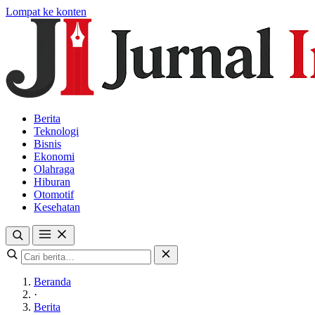
Lompat ke konten
Berita
Teknologi
Bisnis
Ekonomi
Olahraga
Hiburan
Otomotif
Kesehatan
Beranda
·
Berita