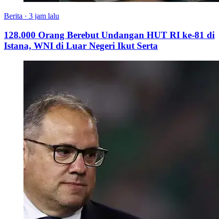
Berita
·
3 jam lalu
128.000 Orang Berebut Undangan HUT RI ke-81 di
Istana, WNI di Luar Negeri Ikut Serta