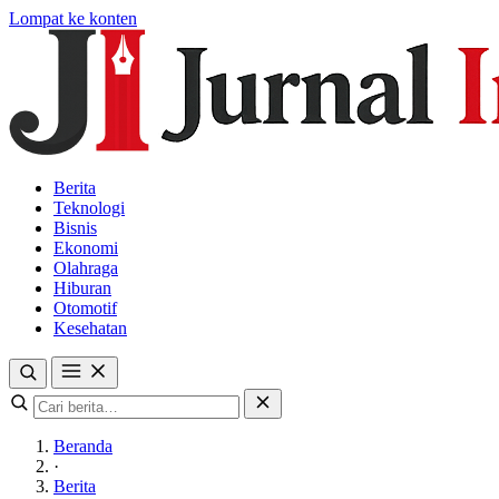
Lompat ke konten
Berita
Teknologi
Bisnis
Ekonomi
Olahraga
Hiburan
Otomotif
Kesehatan
Beranda
·
Berita