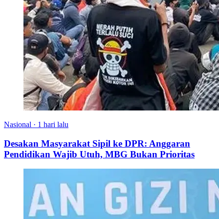
Nasional
·
1 hari lalu
Desakan Masyarakat Sipil ke DPR: Anggaran
Pendidikan Wajib Utuh, MBG Bukan Prioritas