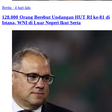
Berita
·
4 hari lalu
128.000 Orang Berebut Undangan HUT RI ke-81 di
Istana, WNI di Luar Negeri Ikut Serta