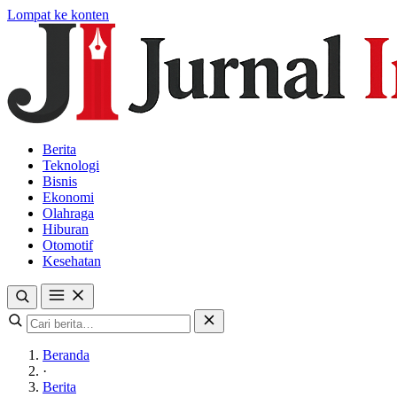
Lompat ke konten
Berita
Teknologi
Bisnis
Ekonomi
Olahraga
Hiburan
Otomotif
Kesehatan
Beranda
·
Berita