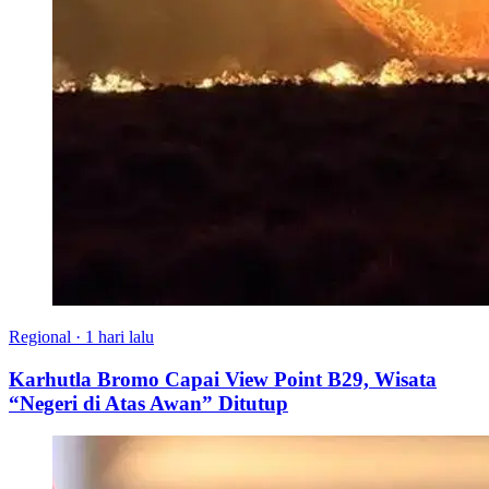
Regional
·
1 hari lalu
Karhutla Bromo Capai View Point B29, Wisata
“Negeri di Atas Awan” Ditutup