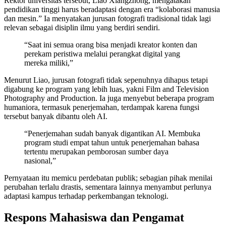
Rektor universitas tersebut, Liao Xiangzhong, mengatakan
pendidikan tinggi harus beradaptasi dengan era “kolaborasi manusia
dan mesin.” Ia menyatakan jurusan fotografi tradisional tidak lagi
relevan sebagai disiplin ilmu yang berdiri sendiri.
“Saat ini semua orang bisa menjadi kreator konten dan
perekam peristiwa melalui perangkat digital yang
mereka miliki,”
Menurut Liao, jurusan fotografi tidak sepenuhnya dihapus tetapi
digabung ke program yang lebih luas, yakni Film and Television
Photography and Production. Ia juga menyebut beberapa program
humaniora, termasuk penerjemahan, terdampak karena fungsi
tersebut banyak dibantu oleh AI.
“Penerjemahan sudah banyak digantikan AI. Membuka
program studi empat tahun untuk penerjemahan bahasa
tertentu merupakan pemborosan sumber daya
nasional,”
Pernyataan itu memicu perdebatan publik; sebagian pihak menilai
perubahan terlalu drastis, sementara lainnya menyambut perlunya
adaptasi kampus terhadap perkembangan teknologi.
Respons Mahasiswa dan Pengamat