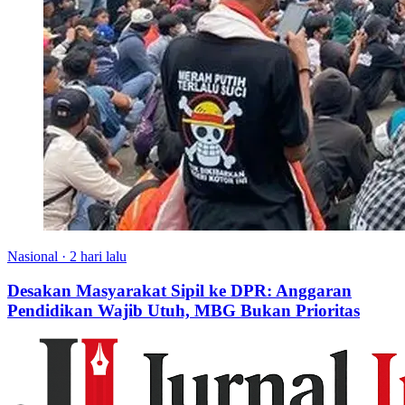
Nasional
·
2 hari lalu
Desakan Masyarakat Sipil ke DPR: Anggaran
Pendidikan Wajib Utuh, MBG Bukan Prioritas