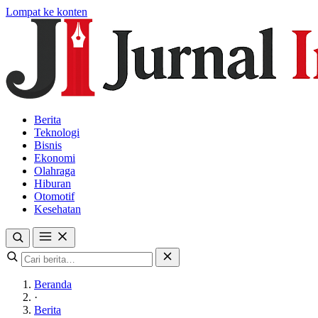
Lompat ke konten
Berita
Teknologi
Bisnis
Ekonomi
Olahraga
Hiburan
Otomotif
Kesehatan
Beranda
·
Berita