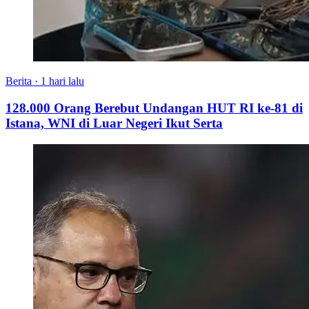
Berita
·
1 hari lalu
128.000 Orang Berebut Undangan HUT RI ke-81 di
Istana, WNI di Luar Negeri Ikut Serta