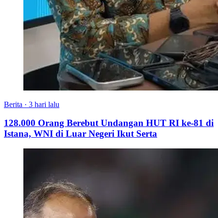
Berita
·
3 hari lalu
128.000 Orang Berebut Undangan HUT RI ke-81 di
Istana, WNI di Luar Negeri Ikut Serta