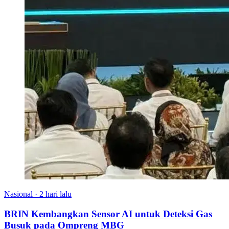
Nasional
·
2 hari lalu
BRIN Kembangkan Sensor AI untuk Deteksi Gas
Busuk pada Ompreng MBG