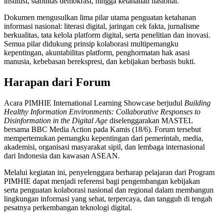
institusi, stabilitas demokrasi, hingga ketahanan nasional.
Dokumen mengusulkan lima pilar utama penguatan ketahanan
informasi nasional: literasi digital, jaringan cek fakta, jurnalisme
berkualitas, tata kelola platform digital, serta penelitian dan inovasi.
Semua pilar didukung prinsip kolaborasi multipemangku
kepentingan, akuntabilitas platform, penghormatan hak asasi
manusia, kebebasan berekspresi, dan kebijakan berbasis bukti.
Harapan dari Forum
Acara PIMHIE International Learning Showcase berjudul
Building
Healthy Information Environments: Collaborative Responses to
Disinformation in the Digital Age
diselenggarakan MASTEL
bersama BBC Media Action pada Kamis (18/6). Forum tersebut
mempertemukan pemangku kepentingan dari pemerintah, media,
akademisi, organisasi masyarakat sipil, dan lembaga internasional
dari Indonesia dan kawasan ASEAN.
Melalui kegiatan ini, penyelenggara berharap pelajaran dari Program
PIMHIE dapat menjadi referensi bagi pengembangan kebijakan
serta penguatan kolaborasi nasional dan regional dalam membangun
lingkungan informasi yang sehat, terpercaya, dan tangguh di tengah
pesatnya perkembangan teknologi digital.