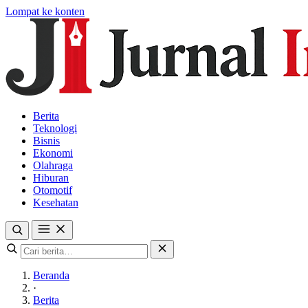
Lompat ke konten
Berita
Teknologi
Bisnis
Ekonomi
Olahraga
Hiburan
Otomotif
Kesehatan
Beranda
·
Berita