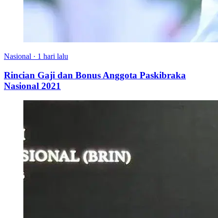
Nasional
·
1 hari lalu
Rincian Gaji dan Bonus Anggota Paskibraka
Nasional 2021