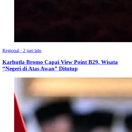
Regional
·
2 jam lalu
Karhutla Bromo Capai View Point B29, Wisata
“Negeri di Atas Awan” Ditutup