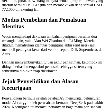
Selain itu, pihak berwenang menyita sebuah properti mewah yang
disebut bernilai USD 42 juta dan membekukan dana senilai USD
772.000 di rekening lain.
Modus Pembelian dan Pemalsuan
Identitas
Woon menghadapi dakwaan tambahan penipuan bersama dua
tersangka lain, yaitu Alan Wei Zhaolun dan Li Ming. Mereka
dituduh memalsukan identitas pengguna akhir (end user) saat
membeli perangkat keras dari vendor seperti Dell, Supermicro, dan
Asus.
Dengan menyembunyikan tujuan akhir pengiriman, kelompok ini
diduga berhasil mengelabui pemasok sehingga sistem yang
semestinya diblokir tetap dikirimkan.
Jejak Penyelidikan dan Alasan
Kecurigaan
Penyelidikan bermula setelah pejabat AS mencurigai peluncuran
model AI canggih oleh perusahaan bernama DeepSeek pada akhir
2024. Kecurigaan itu memicu pertanyaan bagaimana perusahaan