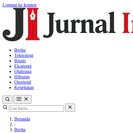
Lompat ke konten
Berita
Teknologi
Bisnis
Ekonomi
Olahraga
Hiburan
Otomotif
Kesehatan
Beranda
·
Berita