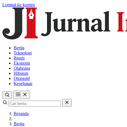
Lompat ke konten
Berita
Teknologi
Bisnis
Ekonomi
Olahraga
Hiburan
Otomotif
Kesehatan
Beranda
·
Berita