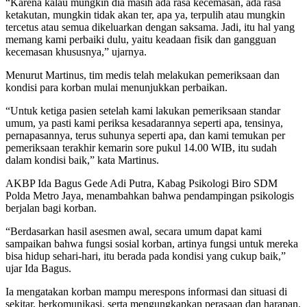
“Karena kalau mungkin dia masih ada rasa kecemasan, ada rasa
ketakutan, mungkin tidak akan ter, apa ya, terpulih atau mungkin
tercetus atau semua dikeluarkan dengan saksama. Jadi, itu hal yang
memang kami perbaiki dulu, yaitu keadaan fisik dan gangguan
kecemasan khususnya,” ujarnya.
Menurut Martinus, tim medis telah melakukan pemeriksaan dan
kondisi para korban mulai menunjukkan perbaikan.
“Untuk ketiga pasien setelah kami lakukan pemeriksaan standar
umum, ya pasti kami periksa kesadarannya seperti apa, tensinya,
pernapasannya, terus suhunya seperti apa, dan kami temukan per
pemeriksaan terakhir kemarin sore pukul 14.00 WIB, itu sudah
dalam kondisi baik,” kata Martinus.
AKBP Ida Bagus Gede Adi Putra, Kabag Psikologi Biro SDM
Polda Metro Jaya, menambahkan bahwa pendampingan psikologis
berjalan bagi korban.
“Berdasarkan hasil asesmen awal, secara umum dapat kami
sampaikan bahwa fungsi sosial korban, artinya fungsi untuk mereka
bisa hidup sehari-hari, itu berada pada kondisi yang cukup baik,”
ujar Ida Bagus.
Ia mengatakan korban mampu merespons informasi dan situasi di
sekitar, berkomunikasi, serta mengungkapkan perasaan dan harapan.