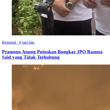
Regional
·
9 jam lalu
Pramono Anung Putuskan Bongkar JPO Rasuna
Said yang Tidak Terhubung