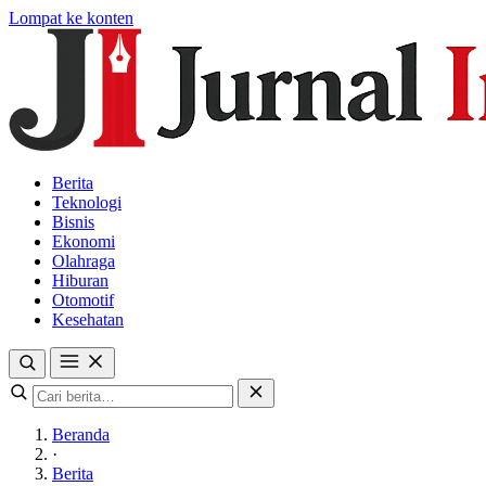
Lompat ke konten
Berita
Teknologi
Bisnis
Ekonomi
Olahraga
Hiburan
Otomotif
Kesehatan
Beranda
·
Berita