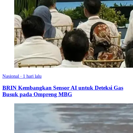
Nasional
·
1 hari lalu
BRIN Kembangkan Sensor AI untuk Deteksi Gas
Busuk pada Ompreng MBG