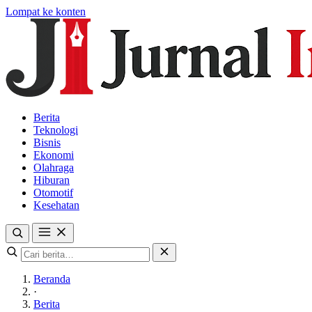
Lompat ke konten
Berita
Teknologi
Bisnis
Ekonomi
Olahraga
Hiburan
Otomotif
Kesehatan
Beranda
·
Berita