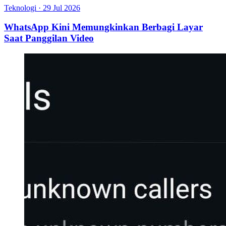
Teknologi
·
29 Jul 2026
WhatsApp Kini Memungkinkan Berbagi Layar
Saat Panggilan Video