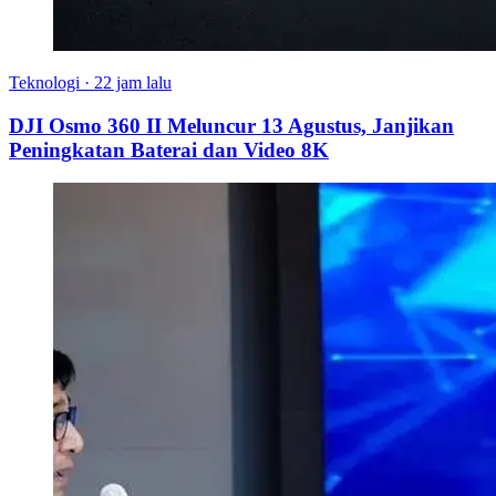
Teknologi
·
22 jam lalu
DJI Osmo 360 II Meluncur 13 Agustus, Janjikan
Peningkatan Baterai dan Video 8K