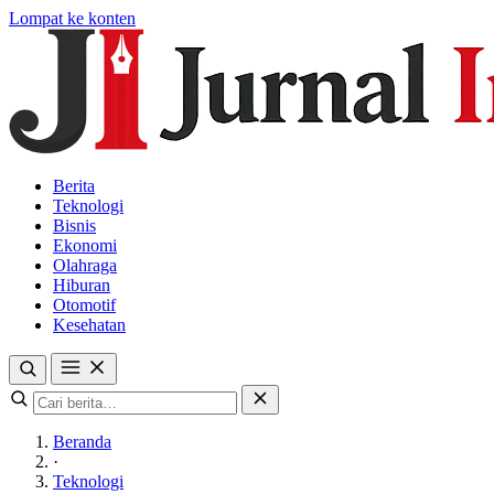
Lompat ke konten
Berita
Teknologi
Bisnis
Ekonomi
Olahraga
Hiburan
Otomotif
Kesehatan
Beranda
·
Teknologi