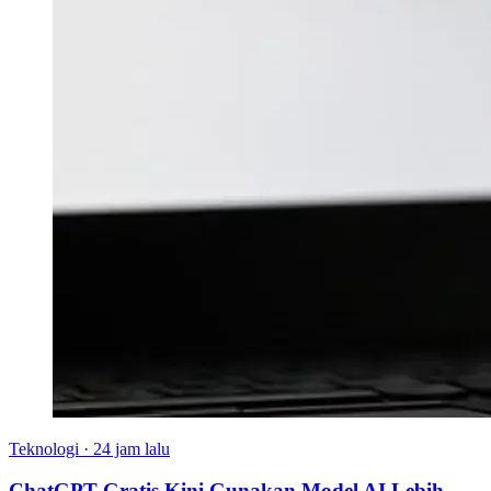
Teknologi
·
24 jam lalu
ChatGPT Gratis Kini Gunakan Model AI Lebih