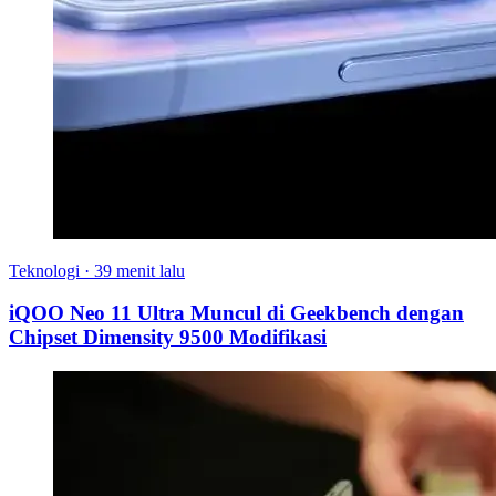
Teknologi
·
39 menit lalu
iQOO Neo 11 Ultra Muncul di Geekbench dengan
Chipset Dimensity 9500 Modifikasi