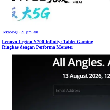
Teknologi
·
21 jam lalu
Lenovo Legion Y700 Infinity: Tablet Gaming
Ringkas dengan Performa Monster