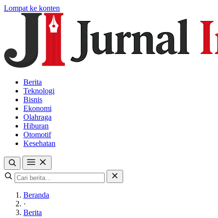
Lompat ke konten
Berita
Teknologi
Bisnis
Ekonomi
Olahraga
Hiburan
Otomotif
Kesehatan
Beranda
·
Berita