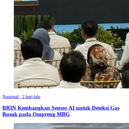
Nasional
·
2 hari lalu
BRIN Kembangkan Sensor AI untuk Deteksi Gas
Busuk pada Ompreng MBG