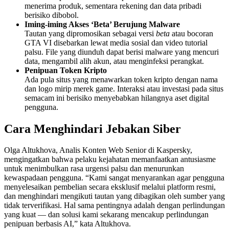
menerima produk, sementara rekening dan data pribadi
berisiko dibobol.
Iming-iming Akses ‘Beta’ Berujung Malware
Tautan yang dipromosikan sebagai versi
beta
atau bocoran
GTA VI disebarkan lewat media sosial dan video tutorial
palsu. File yang diunduh dapat berisi malware yang mencuri
data, mengambil alih akun, atau menginfeksi perangkat.
Penipuan Token Kripto
Ada pula situs yang menawarkan token kripto dengan nama
dan logo mirip merek game. Interaksi atau investasi pada situs
semacam ini berisiko menyebabkan hilangnya aset digital
pengguna.
Cara Menghindari Jebakan Siber
Olga Altukhova, Analis Konten Web Senior di Kaspersky,
mengingatkan bahwa pelaku kejahatan memanfaatkan antusiasme
untuk menimbulkan rasa urgensi palsu dan menurunkan
kewaspadaan pengguna. “Kami sangat menyarankan agar pengguna
menyelesaikan pembelian secara eksklusif melalui platform resmi,
dan menghindari mengikuti tautan yang dibagikan oleh sumber yang
tidak terverifikasi. Hal sama pentingnya adalah dengan perlindungan
yang kuat — dan solusi kami sekarang mencakup perlindungan
penipuan berbasis AI,” kata Altukhova.