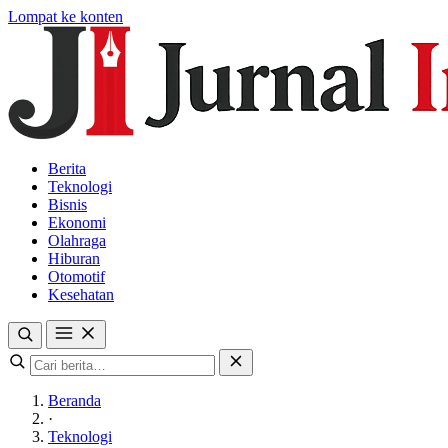
Lompat ke konten
Berita
Teknologi
Bisnis
Ekonomi
Olahraga
Hiburan
Otomotif
Kesehatan
Beranda
·
Teknologi