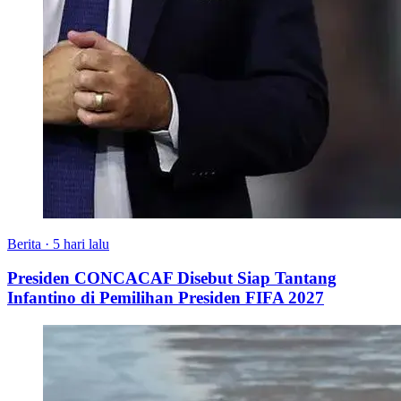
Berita
·
5 hari lalu
Presiden CONCACAF Disebut Siap Tantang
Infantino di Pemilihan Presiden FIFA 2027