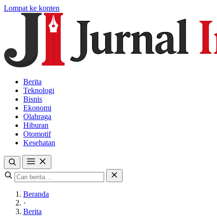
Lompat ke konten
Berita
Teknologi
Bisnis
Ekonomi
Olahraga
Hiburan
Otomotif
Kesehatan
Beranda
·
Berita