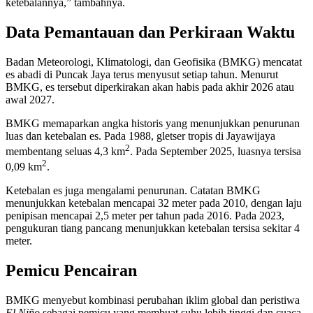
ketebalannya,” tambahnya.
Data Pemantauan dan Perkiraan Waktu
Badan Meteorologi, Klimatologi, dan Geofisika (BMKG) mencatat
es abadi di Puncak Jaya terus menyusut setiap tahun. Menurut
BMKG, es tersebut diperkirakan akan habis pada akhir 2026 atau
awal 2027.
BMKG memaparkan angka historis yang menunjukkan penurunan
luas dan ketebalan es. Pada 1988, gletser tropis di Jayawijaya
2
membentang seluas 4,3 km
. Pada September 2025, luasnya tersisa
2
0,09 km
.
Ketebalan es juga mengalami penurunan. Catatan BMKG
menunjukkan ketebalan mencapai 32 meter pada 2010, dengan laju
penipisan mencapai 2,5 meter per tahun pada 2016. Pada 2023,
pengukuran tiang pancang menunjukkan ketebalan tersisa sekitar 4
meter.
Pemicu Pencairan
BMKG menyebut kombinasi perubahan iklim global dan peristiwa
El Niño
sebagai pemicu yang membuat suhu lebih tinggi dan cuaca