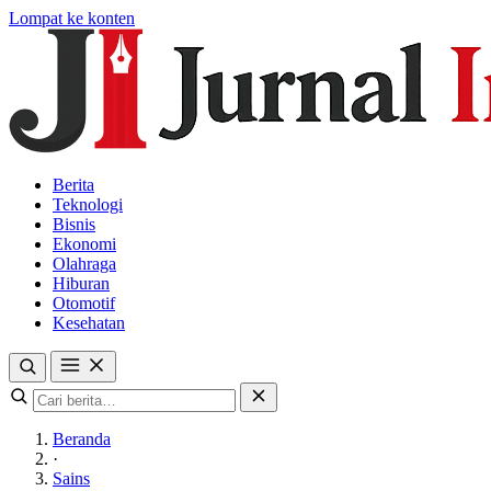
Lompat ke konten
Berita
Teknologi
Bisnis
Ekonomi
Olahraga
Hiburan
Otomotif
Kesehatan
Beranda
·
Sains