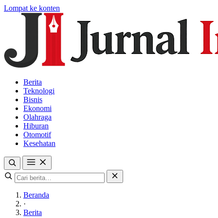
Lompat ke konten
Berita
Teknologi
Bisnis
Ekonomi
Olahraga
Hiburan
Otomotif
Kesehatan
Beranda
·
Berita