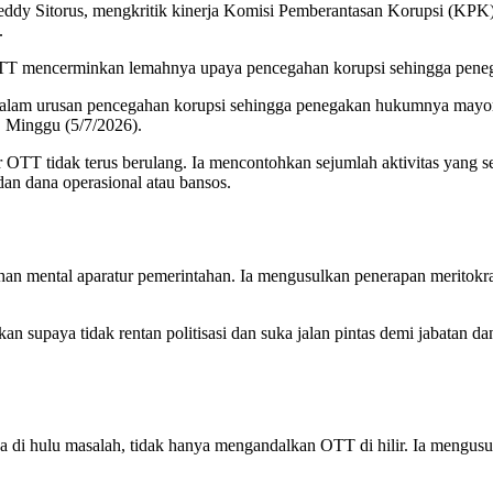
y Sitorus, mengkritik kinerja Komisi Pemberantasan Korupsi (KPK) 
.
 mencerminkan lemahnya upaya pencegahan korupsi sehingga penegak
am urusan pencegahan korupsi sehingga penegakan hukumnya mayorita
 Minggu (5/7/2026).
TT tidak terus berulang. Ia mencontohkan sejumlah aktivitas yang seri
an dana operasional atau bansos.
 mental aparatur pemerintahan. Ia mengusulkan penerapan meritokrasi
nifikan supaya tidak rentan politisasi dan suka jalan pintas demi jabata
di hulu masalah, tidak hanya mengandalkan OTT di hilir. Ia mengusu