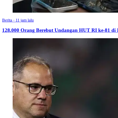
Berita
·
11 jam lalu
128.000 Orang Berebut Undangan HUT RI ke-81 di Is