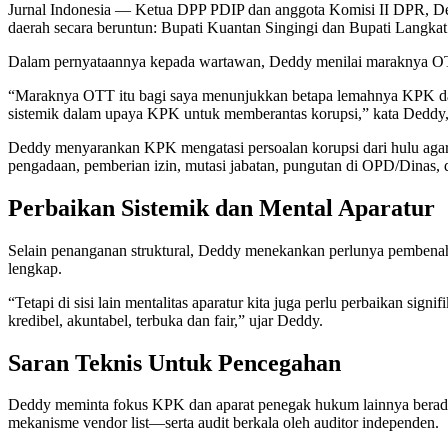
Jurnal Indonesia
— Ketua DPP PDIP dan anggota Komisi II DPR, Dedd
daerah secara beruntun: Bupati Kuantan Singingi dan Bupati Langkat
Dalam pernyataannya kepada wartawan, Deddy menilai maraknya OTT
“Maraknya OTT itu bagi saya menunjukkan betapa lemahnya KPK dal
sistemik dalam upaya KPK untuk memberantas korupsi,” kata Deddy,
Deddy menyarankan KPK mengatasi persoalan korupsi dari hulu agar O
pengadaan, pemberian izin, mutasi jabatan, pungutan di OPD/Dinas, d
Perbaikan Sistemik dan Mental Aparatur
Selain penanganan struktural, Deddy menekankan perlunya pembenahan
lengkap.
“Tetapi di sisi lain mentalitas aparatur kita juga perlu perbaikan sig
kredibel, akuntabel, terbuka dan fair,” ujar Deddy.
Saran Teknis Untuk Pencegahan
Deddy meminta fokus KPK dan aparat penegak hukum lainnya berada 
mekanisme vendor list—serta audit berkala oleh auditor independen.