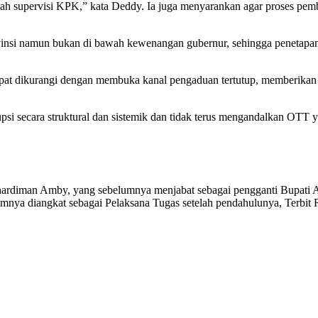
bawah supervisi KPK,” kata Deddy. Ia juga menyarankan agar proses pem
vinsi namun bukan di bawah kewenangan gubernur, sehingga penetapan d
t dikurangi dengan membuka kanal pengaduan tertutup, memberikan pe
si secara struktural dan sistemik dan tidak terus mengandalkan OTT 
rdiman Amby, yang sebelumnya menjabat sebagai pengganti Bupati A
nya diangkat sebagai Pelaksana Tugas setelah pendahulunya, Terbit 