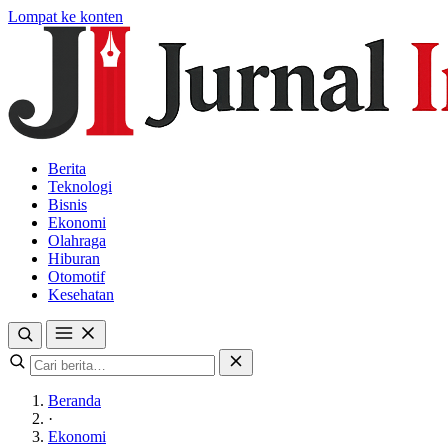
Lompat ke konten
Berita
Teknologi
Bisnis
Ekonomi
Olahraga
Hiburan
Otomotif
Kesehatan
Beranda
·
Ekonomi