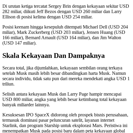
Di urutan ketiga tercatat Sergey Brin dengan kekayaan sekitar USD
282 miliar, diikuti Jeff Bezos dengan USD 260 miliar dan Larry
Ellison di posisi kelima dengan USD 254 miliar.
Posisi keenam hingga kesepuluh ditempati Michael Dell (USD 204
miliar), Mark Zuckerberg (USD 203 miliar), Jensen Huang (USD
166 miliar), Bernard Arnault (USD 164 miliar), dan Jim Walton
(USD 147 miliar).
Skala Kekayaan Dan Dampaknya
Secara total, jika dijumlahkan, kekayaan sembilan orang terkaya
setelah Musk masih lebih besar dibandingkan harta Musk. Namun
secara individu, tidak satu pun dari mereka mendekati angka USD 1
triliun.
Selisih antara kekayaan Musk dan Larry Page hampir mencapai
USD 800 miliar, angka yang lebih besar ketimbang total kekayaan
banyak miliarder lainnya.
Kesuksesan IPO SpaceX didorong oleh prospek bisnis perusahaan,
termasuk dominasi pasar peluncuran satelit, layanan internet
Starlink, dan program Starship untuk eksplorasi Mars. Peristiwa ini
menempatkan Musk pada posisi baru dalam peta kekayaan global