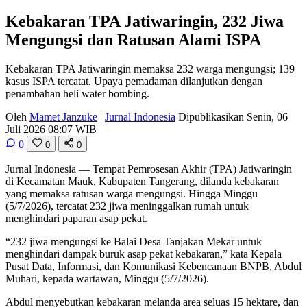
Kebakaran TPA Jatiwaringin, 232 Jiwa
Mengungsi dan Ratusan Alami ISPA
Kebakaran TPA Jatiwaringin memaksa 232 warga mengungsi; 139
kasus ISPA tercatat. Upaya pemadaman dilanjutkan dengan
penambahan heli water bombing.
Oleh
Mamet Janzuke
|
Jurnal Indonesia
Dipublikasikan Senin, 06
Juli 2026 08:07 WIB
0
0
0
Jurnal Indonesia
— Tempat Pemrosesan Akhir (TPA) Jatiwaringin
di Kecamatan Mauk, Kabupaten Tangerang, dilanda kebakaran
yang memaksa ratusan warga mengungsi. Hingga Minggu
(5/7/2026), tercatat 232 jiwa meninggalkan rumah untuk
menghindari paparan asap pekat.
“232 jiwa mengungsi ke Balai Desa Tanjakan Mekar untuk
menghindari dampak buruk asap pekat kebakaran,” kata Kepala
Pusat Data, Informasi, dan Komunikasi Kebencanaan BNPB, Abdul
Muhari, kepada wartawan, Minggu (5/7/2026).
Abdul menyebutkan kebakaran melanda area seluas 15 hektare, dan