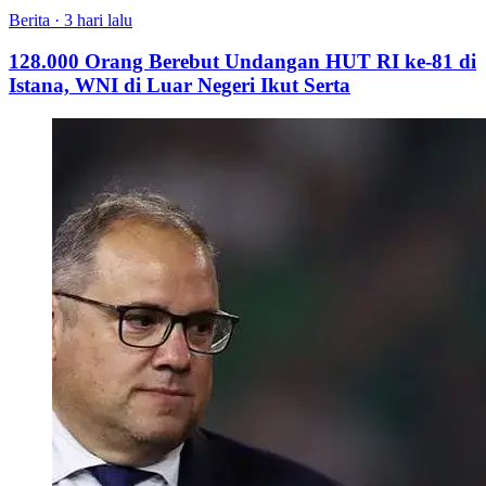
Berita
·
3 hari lalu
128.000 Orang Berebut Undangan HUT RI ke-81 di
Istana, WNI di Luar Negeri Ikut Serta