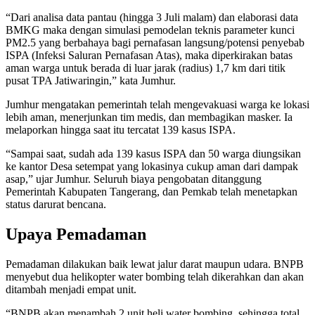
“Dari analisa data pantau (hingga 3 Juli malam) dan elaborasi data
BMKG maka dengan simulasi pemodelan teknis parameter kunci
PM2.5 yang berbahaya bagi pernafasan langsung/potensi penyebab
ISPA (Infeksi Saluran Pernafasan Atas), maka diperkirakan batas
aman warga untuk berada di luar jarak (radius) 1,7 km dari titik
pusat TPA Jatiwaringin,” kata Jumhur.
Jumhur mengatakan pemerintah telah mengevakuasi warga ke lokasi
lebih aman, menerjunkan tim medis, dan membagikan masker. Ia
melaporkan hingga saat itu tercatat 139 kasus ISPA.
“Sampai saat, sudah ada 139 kasus ISPA dan 50 warga diungsikan
ke kantor Desa setempat yang lokasinya cukup aman dari dampak
asap,” ujar Jumhur. Seluruh biaya pengobatan ditanggung
Pemerintah Kabupaten Tangerang, dan Pemkab telah menetapkan
status darurat bencana.
Upaya Pemadaman
Pemadaman dilakukan baik lewat jalur darat maupun udara. BNPB
menyebut dua helikopter water bombing telah dikerahkan dan akan
ditambah menjadi empat unit.
“BNPB akan menambah 2 unit heli water bombing, sehingga total