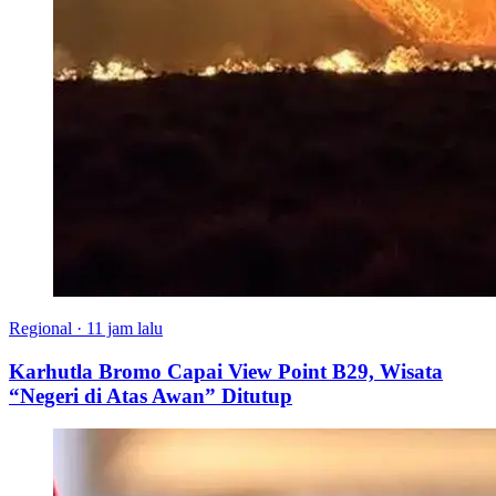
Regional
·
11 jam lalu
Karhutla Bromo Capai View Point B29, Wisata
“Negeri di Atas Awan” Ditutup