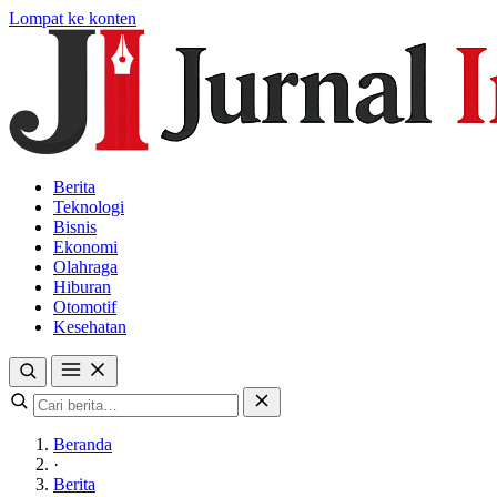
Lompat ke konten
Berita
Teknologi
Bisnis
Ekonomi
Olahraga
Hiburan
Otomotif
Kesehatan
Beranda
·
Berita