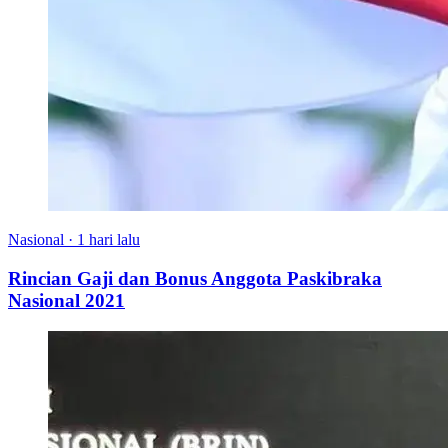
Nasional
·
1 hari lalu
Rincian Gaji dan Bonus Anggota Paskibraka
Nasional 2021