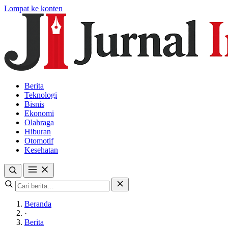
Lompat ke konten
Berita
Teknologi
Bisnis
Ekonomi
Olahraga
Hiburan
Otomotif
Kesehatan
Beranda
·
Berita