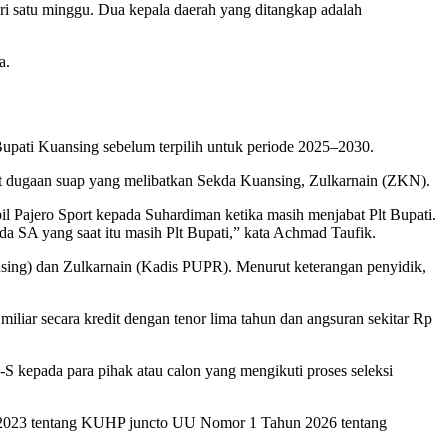
i satu minggu. Dua kepala daerah yang ditangkap adalah
a.
pati Kuansing sebelum terpilih untuk periode 2025–2030.
t dugaan suap yang melibatkan Sekda Kuansing, Zulkarnain (ZKN).
Pajero Sport kepada Suhardiman ketika masih menjabat Plt Bupati.
a SA yang saat itu masih Plt Bupati,” kata Achmad Taufik.
nsing) dan Zulkarnain (Kadis PUPR). Menurut keterangan penyidik,
liar secara kredit dengan tenor lima tahun dan angsuran sekitar Rp
kepada para pihak atau calon yang mengikuti proses seleksi
hun 2023 tentang KUHP juncto UU Nomor 1 Tahun 2026 tentang