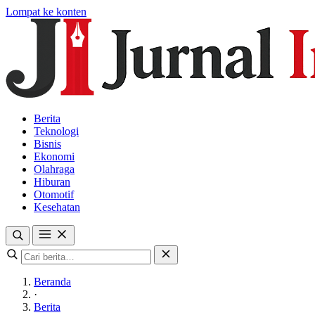
Lompat ke konten
Berita
Teknologi
Bisnis
Ekonomi
Olahraga
Hiburan
Otomotif
Kesehatan
Beranda
·
Berita