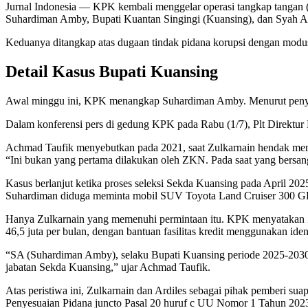
Jurnal Indonesia
— KPK kembali menggelar operasi tangkap tangan (O
Suhardiman Amby, Bupati Kuantan Singingi (Kuansing), dan Syah Af
Keduanya ditangkap atas dugaan tindak pidana korupsi dengan modu
Detail Kasus Bupati Kuansing
Awal minggu ini, KPK menangkap Suhardiman Amby. Menurut penyidik
Dalam konferensi pers di gedung KPK pada Rabu (1/7), Plt Direktu
Achmad Taufik menyebutkan pada 2021, saat Zulkarnain hendak menj
“Ini bukan yang pertama dilakukan oleh ZKN. Pada saat yang bersan
Kasus berlanjut ketika proses seleksi Sekda Kuansing pada April 2
Suhardiman diduga meminta mobil SUV Toyota Land Cruiser 300 GR-S
Hanya Zulkarnain yang memenuhi permintaan itu. KPK menyatakan Zulk
46,5 juta per bulan, dengan bantuan fasilitas kredit menggunakan ident
“SA (Suhardiman Amby), selaku Bupati Kuansing periode 2025-2030,
jabatan Sekda Kuansing,” ujar Achmad Taufik.
Atas peristiwa ini, Zulkarnain dan Ardiles sebagai pihak pemberi 
Penyesuaian Pidana juncto Pasal 20 huruf c UU Nomor 1 Tahun 20