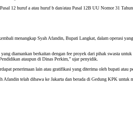
r Pasal 12 huruf a atau huruf b dan/atau Pasal 12B UU Nomor 31 Tah
mbali menangkap Syah Afandin, Bupati Langkat, dalam operasi yang d
ng diamankan berkaitan dengan fee proyek dari pihak swasta untuk 
Pendidikan ataupun di Dinas Perkim,” ujar penyidik.
dapat penerimaan lain atau gratifikasi yang diterima oleh bupati atau 
yah Afandin telah dibawa ke Jakarta dan berada di Gedung KPK untuk m