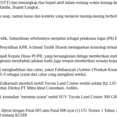
TT) dan menangkap dua bupati aktif dalam rentang waktu kurang dar
andin, Bupati Langkat.
s suap, namun kasus dan konteks yang menjerat masing-masing berbed
, Suhardiman sebelumnya menjabat sebagai pelaksana tugas (Plt) Bu
r Penyidikan KPK Achmad Taufik Husein memaparkan kronologi terkai
adi Kepala Dinas PUPR, yang bersangkutan diduga memberikan mobil 
gkutan menduduki jabatan kadis juga sempat memberikan sesuatu kepad
025 menghadirkan dua calon, yakni Fahdiansyah (Asisten I Pemkab Kua
 sebagai syarat dari calon yang mengikuti seleksi.
arnain membeli mobil Toyota Land Cruiser senilai sekitar Rp 2,05 mi
itas Direksi PT Mitra Ideal Consultant, Ardiles.
 kemudian ‘meminta syarat’ mobil SUV Toyota Land Cruiser 300 GR-S 
suap dijerat dengan Pasal 605 atau Pasal 606 ayat (1) UU Nomor 1 Ta
23 tentang KUHP.