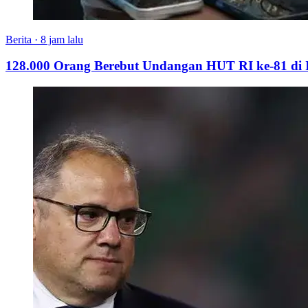
Berita
·
8 jam lalu
128.000 Orang Berebut Undangan HUT RI ke-81 di Is