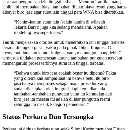
jasa saat pengurusan izin tinggal terbatas. Menurut Taufik, “uang
lebih” ini merupakan biaya tambahan di luar biaya resmi yang harus
dibayar biro jasa agar surat izin tinggal para WNA bisa diterbitkan.
“Kanim-kanim yang lain (selain kanim di wilayah
Jakarta Barat) juga kita sedang mendalami. Apakah
modeling-nya seperti apa,”
Taufik menjelaskan otoritas untuk menerbitkan izin tinggal terbatas
berada di tingkat pusat, yakni pada pihak Ditjen Imigrasi. Dia
menyebut tindakan kantor imigrasi yang memungut “uang lebih”
termasuk tindakan pemerasan karena tambahan pungutan tersebut
memengaruhi proses terbitnya surat izin tinggal terbatas.
“Bahwa untuk biro jasa apakah benar itu diperas? Fakta
yang ditemukan sampai saat ini bahwa betul itu biro
jasa hanya memproses sebagaimana prosedur yang
sudah ditetapkan oleh imigrasi, tapi kemudian ada
tambahan-tambahan pungutan yang itu kemudian dari
biro jasa itu merasa itu adalah di luar pungutan resmi
sehingga itu masuk kategori pemerasan,”
Status Perkara Dan Tersangka
Perkara ini diduga berlangsung sejak Silmy Karim menjabat Dirjen