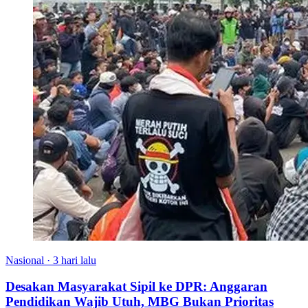
Nasional
·
3 hari lalu
Desakan Masyarakat Sipil ke DPR: Anggaran
Pendidikan Wajib Utuh, MBG Bukan Prioritas