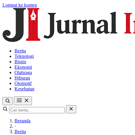
Lompat ke konten
Berita
Teknologi
Bisnis
Ekonomi
Olahraga
Hiburan
Otomotif
Kesehatan
Beranda
·
Berita