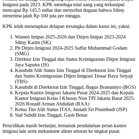
Imigrasi pada 2023. KPK menduga total uang yang terkumpul
mencapai Rp 145,5 miliar dan menyebut dugaan bahwa Silmy
menerima jatah Rp 100 juta per minggu.
KPK telah menetapkan delapan tersangka dalam kasus ini, yakni:
Wamen Imipas 2025-2026 dan Dirjen Imipas 2023-2024
Silmy Karim (SK)
Plt Dirjen Imigrasi 2024-2025 Saffar Muhammad Godam
(SMG)
Direktur Izin Tinggal dan Status Keimigrasian Ditjen Imigrasi
Jaya Saputra (JS)
Kasubdit Alih Status Izin Tinggal di Direktorat Izin Tinggal
dan Status Keimigrasian Ditjen Imigrasi Tessar Bayu Setyaji
(TBS)
Kasubdit di Direktorat Izin Tinggal, Bagus Bramantyo (BGS)
Kepala Kantor Imigrasi Jakarta Pusat 2024-2025 dan Kepala
Kantor Imigrasi Kelas I Khusus Non TPI Jakarta Barat 2025-
2026 Ronald Arman Abdullah (RAA)
Ketua Tim Alih Status ITAS, Juniadi Sri Priambudi (JSP)
Staf Subdit Izin Tinggal, Gusti Benar
Penyidikan masih berlanjut, termasuk pendalaman peran kantor
imigrasi lain serta mekanisme aliran setoran ke tingkat pusat.