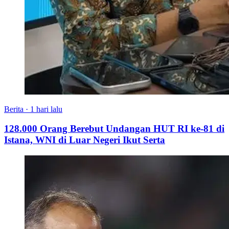
Berita
·
1 hari lalu
128.000 Orang Berebut Undangan HUT RI ke-81 di
Istana, WNI di Luar Negeri Ikut Serta