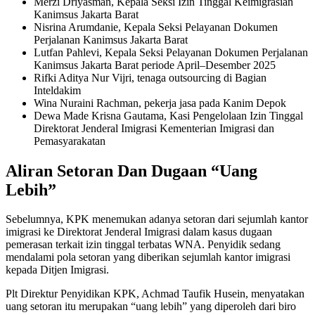
Merzi Driyasman, Kepala Seksi Izin Tinggal Keimigrasian
Kanimsus Jakarta Barat
Nisrina Arumdanie, Kepala Seksi Pelayanan Dokumen
Perjalanan Kanimsus Jakarta Barat
Lutfan Pahlevi, Kepala Seksi Pelayanan Dokumen Perjalanan
Kanimsus Jakarta Barat periode April–Desember 2025
Rifki Aditya Nur Vijri, tenaga outsourcing di Bagian
Inteldakim
Wina Nuraini Rachman, pekerja jasa pada Kanim Depok
Dewa Made Krisna Gautama, Kasi Pengelolaan Izin Tinggal
Direktorat Jenderal Imigrasi Kementerian Imigrasi dan
Pemasyarakatan
Aliran Setoran Dan Dugaan “Uang
Lebih”
Sebelumnya, KPK menemukan adanya setoran dari sejumlah kantor
imigrasi ke Direktorat Jenderal Imigrasi dalam kasus dugaan
pemerasan terkait izin tinggal terbatas WNA. Penyidik sedang
mendalami pola setoran yang diberikan sejumlah kantor imigrasi
kepada Ditjen Imigrasi.
Plt Direktur Penyidikan KPK, Achmad Taufik Husein, menyatakan
uang setoran itu merupakan “uang lebih” yang diperoleh dari biro