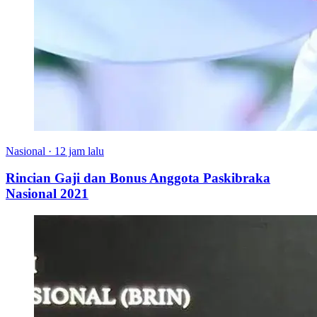
Nasional
·
12 jam lalu
Rincian Gaji dan Bonus Anggota Paskibraka
Nasional 2021