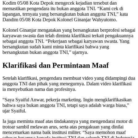
Kodim 05/08 Kota Depok mengecek kejadian tersebut dan
memastikan pengendara itu bukan anggota TNI. “Kami cek di
lapangan, ternyata yang bersangkutan bukan anggota TNI,” kata
Dandim 05/08 Kota Depok Kolonel Ginanjar Wahyutomo.
Kolonel Ginanjar mengatakan yang bersangkutan berprofesi sebagai
karyawan swasta dan telah diminta klarifikasi terkait pengakuannya
sebagai anggota TNI. “Pekerjaan sebagai karyawan swasta. Yang
bersangkutan sudah kami minta klarifikasi bahwa yang
bersangkutan bukan anggota TNI,” ujarnya.
Klarifikasi dan Permintaan Maaf
Setelah klarifikasi, pengendara membuat video yang didampingi dua
anggota TNI dan pihak yang menegurnya. Dalam video klarifikasi
ia menyebutkan nama dan profesinya.
“Saya Syaiful Anwar, pekerja marketing. Ingin mengklarifikasikan
bahwa saya bukan anggota TNI, tetapi saya adalah warga biasa,”
ujar Syaiful.
Ia juga meminta maaf atas tindakannya yang mengendarai motor di
trotoar sambil melawan arus, serta atas pengakuan yang dinilai
mencemarkan nama baik institusi militer. “Saya memohon maaf
sebesar-besarnya kepada institusi TNI dan seluruh TNI di Indonesia