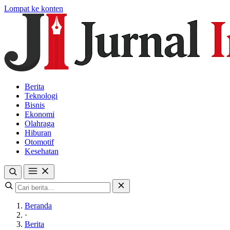
Lompat ke konten
Berita
Teknologi
Bisnis
Ekonomi
Olahraga
Hiburan
Otomotif
Kesehatan
Beranda
·
Berita