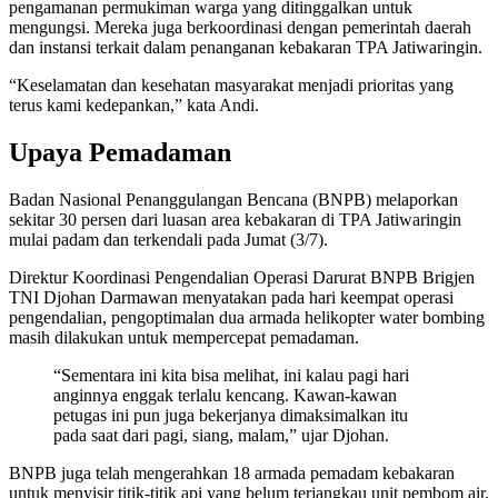
pengamanan permukiman warga yang ditinggalkan untuk
mengungsi. Mereka juga berkoordinasi dengan pemerintah daerah
dan instansi terkait dalam penanganan kebakaran TPA Jatiwaringin.
“Keselamatan dan kesehatan masyarakat menjadi prioritas yang
terus kami kedepankan,” kata Andi.
Upaya Pemadaman
Badan Nasional Penanggulangan Bencana (BNPB) melaporkan
sekitar 30 persen dari luasan area kebakaran di TPA Jatiwaringin
mulai padam dan terkendali pada Jumat (3/7).
Direktur Koordinasi Pengendalian Operasi Darurat BNPB Brigjen
TNI Djohan Darmawan menyatakan pada hari keempat operasi
pengendalian, pengoptimalan dua armada helikopter water bombing
masih dilakukan untuk mempercepat pemadaman.
“Sementara ini kita bisa melihat, ini kalau pagi hari
anginnya enggak terlalu kencang. Kawan-kawan
petugas ini pun juga bekerjanya dimaksimalkan itu
pada saat dari pagi, siang, malam,” ujar Djohan.
BNPB juga telah mengerahkan 18 armada pemadam kebakaran
untuk menyisir titik-titik api yang belum terjangkau unit pembom air.