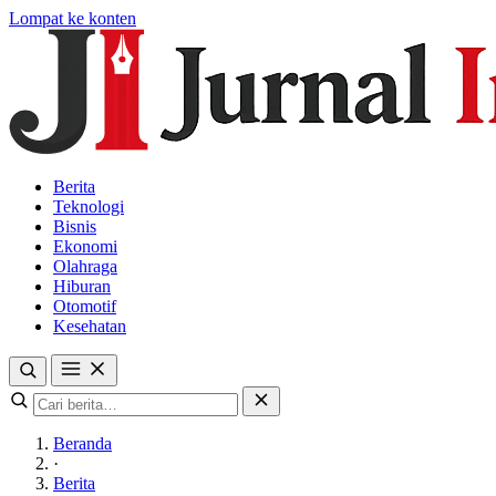
Lompat ke konten
Berita
Teknologi
Bisnis
Ekonomi
Olahraga
Hiburan
Otomotif
Kesehatan
Beranda
·
Berita