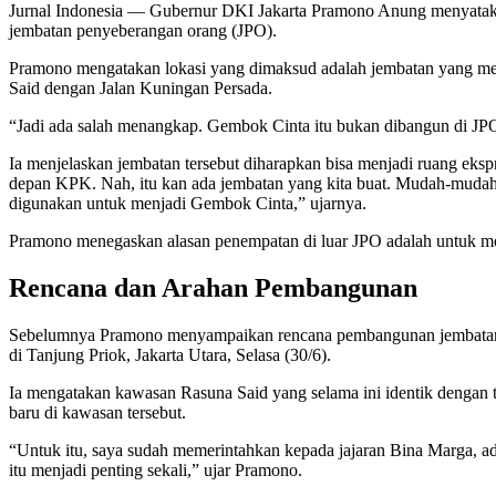
Jurnal Indonesia
— Gubernur DKI Jakarta Pramono Anung menyatakan 
jembatan penyeberangan orang (JPO).
Pramono mengatakan lokasi yang dimaksud adalah jembatan yang me
Said dengan Jalan Kuningan Persada.
“Jadi ada salah menangkap. Gembok Cinta itu bukan dibangun di JPO,
Ia menjelaskan jembatan tersebut diharapkan bisa menjadi ruang eksp
depan KPK. Nah, itu kan ada jembatan yang kita buat. Mudah-mudahan 
digunakan untuk menjadi Gembok Cinta,” ujarnya.
Pramono menegaskan alasan penempatan di luar JPO adalah untuk meng
Rencana dan Arahan Pembangunan
Sebelumnya Pramono menyampaikan rencana pembangunan jembatan b
di Tanjung Priok, Jakarta Utara, Selasa (30/6).
Ia mengatakan kawasan Rasuna Said yang selama ini identik dengan ti
baru di kawasan tersebut.
“Untuk itu, saya sudah memerintahkan kepada jajaran Bina Marga, a
itu menjadi penting sekali,” ujar Pramono.