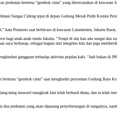
jembatan bertema “gembok cinta” yang direncanakan di kawasan Jala
lintasi Sungai Cideng tepat di depan Gedung Merah Putih Komisi P
” kata Pramono saat berbicara di kawasan Latumenten, Jakarta Barat,
resi bagi anak-anak muda Jakarta. “Tetapi di situ kan ada sungai dan 
saya berharap, sebagai bagian dari integritas kita dan juga memberik
hindari gangguan terhadap aktivitas pejalan kaki. “Jadi bukan di JPO
ertema “gembok cinta” saat menghadiri peresmian Gedung Baru Kej
ang-tiang monorel mangkrak kini telah berhasil ditata, dan ia telah m
da dua jembatan yang akan dipasang penyeberangan di sungainya, nant