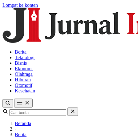
Lompat ke konten
Berita
Teknologi
Bisnis
Ekonomi
Olahraga
Hiburan
Otomotif
Kesehatan
Beranda
·
Berita