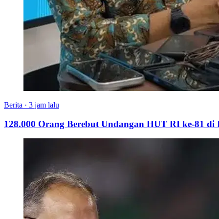
Berita
·
3 jam lalu
128.000 Orang Berebut Undangan HUT RI ke-81 di Is