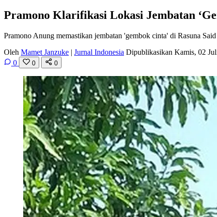
Pramono Klarifikasi Lokasi Jembatan ‘Ge
Pramono Anung memastikan jembatan 'gembok cinta' di Rasuna Said b
Oleh
Mamet Janzuke
|
Jurnal Indonesia
Dipublikasikan Kamis, 02 Ju
0
0
0