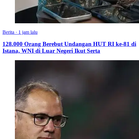
Berita
·
1 jam lalu
128.000 Orang Berebut Undangan HUT RI ke-81 di
Istana, WNI di Luar Negeri Ikut Serta