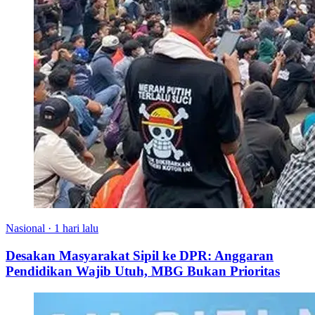
Nasional
·
1 hari lalu
Desakan Masyarakat Sipil ke DPR: Anggaran
Pendidikan Wajib Utuh, MBG Bukan Prioritas