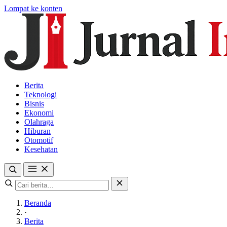
Lompat ke konten
Berita
Teknologi
Bisnis
Ekonomi
Olahraga
Hiburan
Otomotif
Kesehatan
Beranda
·
Berita