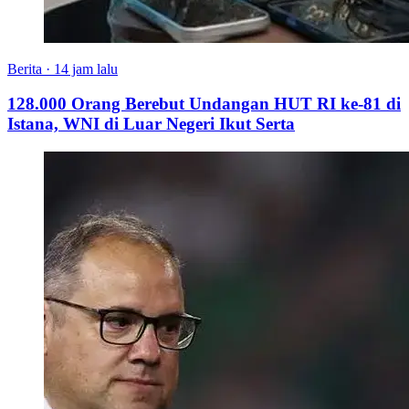
Berita
·
14 jam lalu
128.000 Orang Berebut Undangan HUT RI ke-81 di
Istana, WNI di Luar Negeri Ikut Serta