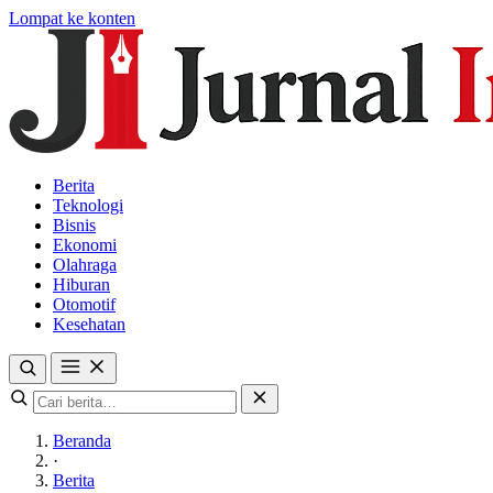
Lompat ke konten
Berita
Teknologi
Bisnis
Ekonomi
Olahraga
Hiburan
Otomotif
Kesehatan
Beranda
·
Berita