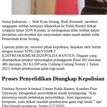
Jurnal Indonesia
— Wali Kota Serang, Budi Rustandi, memberi
tanggapan setelah namanya dilaporkan ke Polda Banten terkait
sengketa lahan SDN Kuranji. Ia menegaskan tidak terlibat dalam
perolehan aset tersebut dan menyatakan status tanah adalah milik
Pemerintah Kota Serang.
Laporan polisi itu, menurut pihak kepolisian, diajukan oleh Sanim
dengan nomor STPL/246/VI/SPKT
II.DITRESKRIMUM/2026/POLDA BANTEN. Dugaan yang
disampaikan pelapor menyangkut pelanggaran Pasal 492 dan/atau
486 dan/atau 392 KUHP serta Undang-Undang Nomor 1 Tahun
2023, terkait pembayaran ganti rugi tanah.
Proses Penyelidikan Diungkap Kepolisian
Direktur Reserse Kriminal Umum Polda Banten, Kombes Dian
Setyawan, mengatakan penyelidikan masih berlangsung. “Kita
prosesnya masih melakukan penyelidikan. Jenis laporannya
penipuan, yaitu terkait masalah pembayaran ganti rugi tanah,” ujar
Dian kepada wartawan, Jumat (3/7/2026).