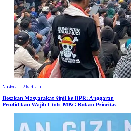
Nasional
·
2 hari lalu
Desakan Masyarakat Sipil ke DPR: Anggaran
Pendidikan Wajib Utuh, MBG Bukan Prioritas