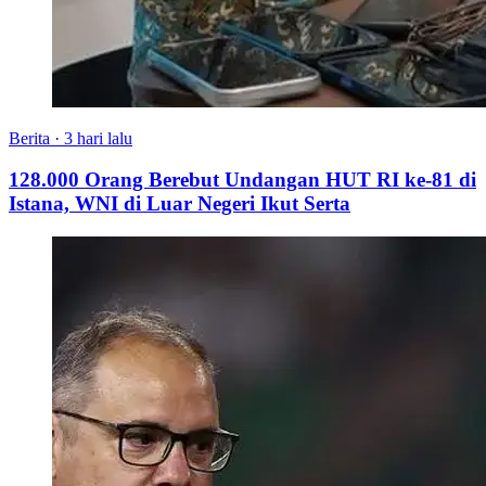
Berita
·
3 hari lalu
128.000 Orang Berebut Undangan HUT RI ke-81 di
Istana, WNI di Luar Negeri Ikut Serta