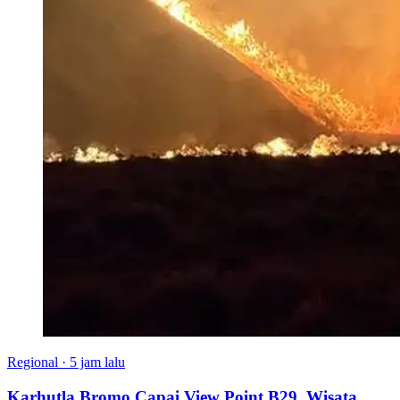
Regional
·
5 jam lalu
Karhutla Bromo Capai View Point B29, Wisata