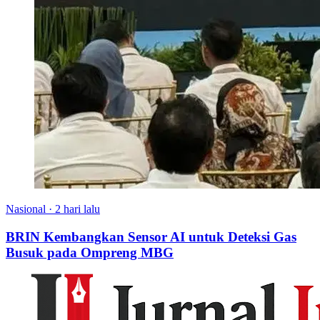
Nasional
·
2 hari lalu
BRIN Kembangkan Sensor AI untuk Deteksi Gas
Busuk pada Ompreng MBG