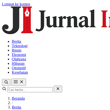
Lompat ke konten
Berita
Teknologi
Bisnis
Ekonomi
Olahraga
Hiburan
Otomotif
Kesehatan
Beranda
·
Berita